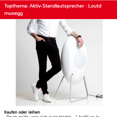
Topthema: Aktiv-Standlautsprecher · Loutd
musegg
Kaufen oder leihen
„Drum prüfe, wer sich ewig bindet ...“ heißt es in