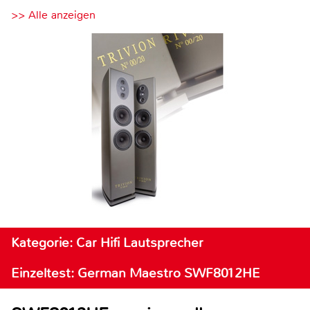
>> Alle anzeigen
Kategorie: Car Hifi Lautsprecher
Einzeltest: German Maestro SWF8012HE