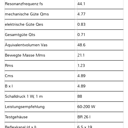
Resonanzfrequenz fs
44.1
mechanische Güte Qms
4.77
elektrische Güte Qes
0.83
Gesamtgüte Qts
0.71
Äquivalentvolumen Vas
48.6
Bewegte Masse Mms
21.1
Rms
1.23
Cms
4.89
B x l
4.89
Schalldruck 1 W, 1 m
88
Leistungsempfehlung
60-200 W
Testgehäuse
BR 26 l
Reflexkanal (d x l)
6,5 x 19