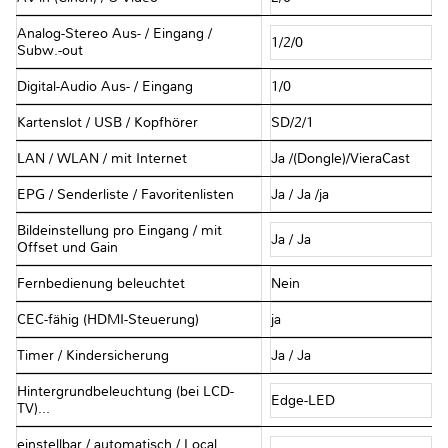
Analog-Stereo Aus- / Eingang /
1/2/0
Subw.-out
Digital-Audio Aus- / Eingang
1/0
Kartenslot / USB / Kopfhörer
SD/2/1
LAN / WLAN / mit Internet
Ja /(Dongle)/VieraCast
EPG / Senderliste / Favoritenlisten
Ja / Ja /ja
Bildeinstellung pro Eingang / mit
Ja / Ja
Offset und Gain
Fernbedienung beleuchtet
Nein
CEC-fähig (HDMI-Steuerung)
ja
Timer / Kindersicherung
Ja / Ja
Hintergrundbeleuchtung (bei LCD-
Edge-LED
TV)...
einstellbar / automatisch / Local