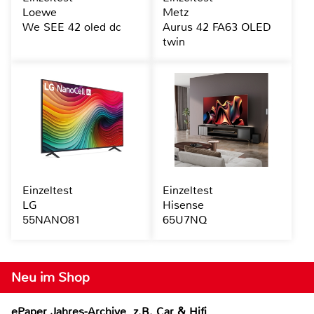
Loewe
Metz
We SEE 42 oled dc
Aurus 42 FA63 OLED
twin
Einzeltest
Einzeltest
LG
Hisense
55NANO81
65U7NQ
Neu im Shop
ePaper Jahres-Archive, z.B. Car & Hifi