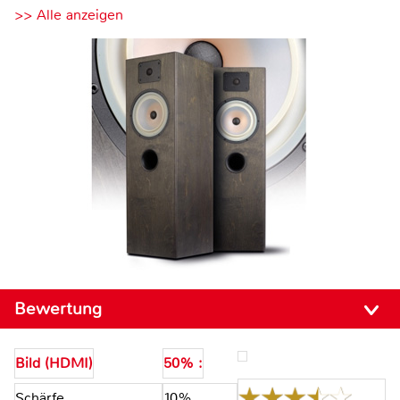
>> Alle anzeigen
Bewertung
Bild (HDMI)
50% :
Schärfe
10%