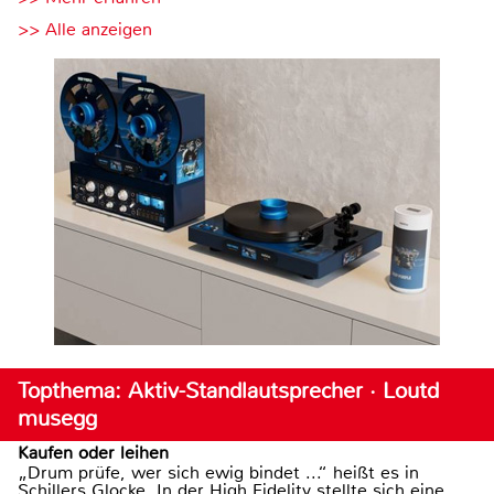
>> Alle anzeigen
Topthema: Aktiv-Standlautsprecher · Loutd
musegg
Kaufen oder leihen
„Drum prüfe, wer sich ewig bindet ...“ heißt es in
Schillers Glocke. In der High Fidelity stellte sich eine