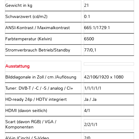
Gewicht in kg
21
Schwarzwert (cd/m2)
0.1
ANSI-Kontrast / Maximalkontrast
665:1/1729:1
Farbtemperatur (Kelvin)
6500
Stromverbrauch Betrieb/Standby
77/0,1
Ausstattung
Bilddiagonale in Zoll / cm /Auflösung
42/106/1920 x 1080
Tuner: DVB-T / -C / -S / analog / Cl+
1/1/1/1/1
HD-ready 24p / HDTV integriert
Ja / Ja
HDMI (davon seitlich)
4/1
Scart (davon RGB) / VGA /
2/2/1/1
Komponenten
AV-in (Cinch) / S-Video
2/0