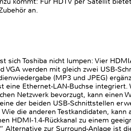
nzu kommt: Für HDTV per Satellit bietet
Zubehör an.
sst sich Toshiba nicht lumpen: Vier HDM
nd VGA werden mit gleich zwei USB-Schn
dienwiedergabe (MP3 und JPEG) ergänzt
st eine Ethernet-LAN-Buchse integriert.
chen Netzwerk bevorzugt, kann einen Wi
 eine der beiden USB-Schnittstellen er
 Wie die anderen Testkandidaten, kann 
inen HDMI-1.4-Rückkanal zu einem geeig
e“ Alternative zur Surround-Anlage ist di