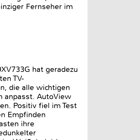
inziger Fernseher im
 40XV733G hat geradezu
ten TV-
, die alle wichtigen
um anpasst. AutoView
. Positiv fiel im Test
len Empfinden
sten ihre
gedunkelter