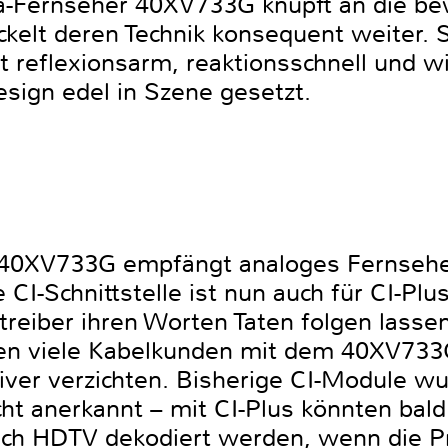
a-Fernseher 40XV733G knüpft an die be
ckelt deren Technik konsequent weiter.
ist reflexionsarm, reaktionsschnell und
esign edel in Szene gesetzt.
a 40XV733G empfängt analoges Fernseh
e CI-Schnittstelle ist nun auch für CI-Pl
treiber ihren Worten Taten folgen lass
nen viele Kabelkunden mit dem 40XV733
ceiver verzichten. Bisherige CI-Module w
ht anerkannt – mit CI-Plus könnten bald
ich HDTV dekodiert werden, wenn die 