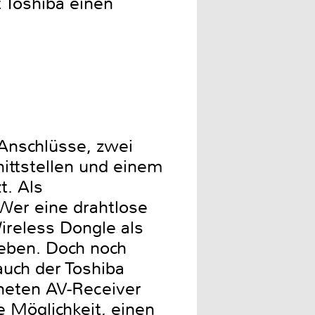
 Toshiba einen
IAnschlüsse, zwei
ittstellen und einem
. Als
 Wer eine drahtlose
reless Dongle als
weben. Doch noch
auch der Toshiba
neten AV-Receiver
e Möglichkeit, einen