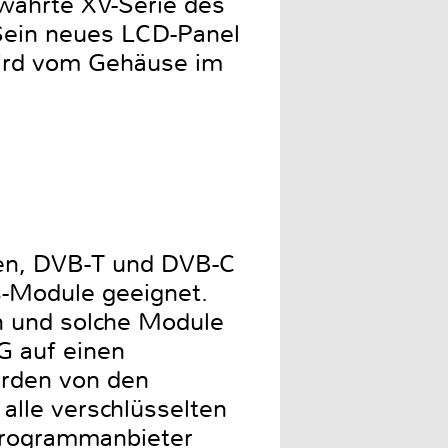
währte XV-Serie des
 Sein neues LCD-Panel
 wird vom Gehäuse im
en, DVB-T und DVB-C
us-Module geeignet.
en und solche Module
G auf einen
urden von den
 alle verschlüsselten
Programmanbieter