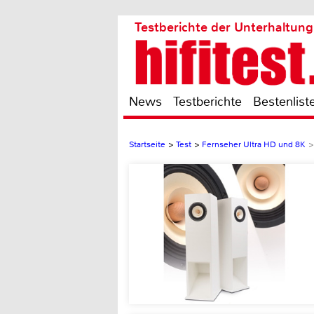
Testberichte der Unterhaltung
News
Testberichte
Bestenlist
Startseite
>
Test
>
Fernseher Ultra HD und 8K