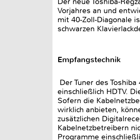
Der neue Toshiba-Regz
Vorjahres an und entwi
mit 40-Zoll-Diagonale 
schwarzen Klavierlackd
Empfangstechnik
Der Tuner des Toshib
einschließlich HDTV. Di
Sofern die Kabelnetzbe
wirklich anbieten, kön
zusätzlichen Digitalre
Kabelnetzbetreibern nic
Programme einschließl