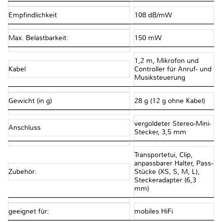
Empfindlichkeit
108 dB/mW
Max. Belastbarkeit:
150 mW
1,2 m, Mikrofon und
Kabel
Controller für Anruf- und
Musiksteuerung
Gewicht (in g)
28 g (12 g ohne Kabel)
vergoldeter Stereo-Mini-
Anschluss
Stecker, 3,5 mm
Transportetui, Clip,
anpassbarer Halter, Pass-
Zubehör:
Stücke (XS, S, M, L),
Steckeradapter (6,3
mm)
geeignet für:
mobiles HiFi