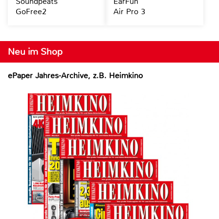
Soundpeats
EarFun
GoFree2
Air Pro 3
Neu im Shop
ePaper Jahres-Archive, z.B. Heimkino