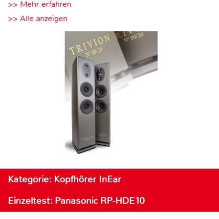
>> Mehr erfahren
>> Alle anzeigen
Kategorie: Kopfhörer InEar
Einzeltest: Panasonic RP-HDE10