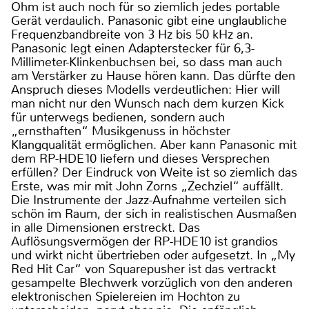
Ohm ist auch noch für so ziemlich jedes portable
Gerät verdaulich. Panasonic gibt eine unglaubliche
Frequenzbandbreite von 3 Hz bis 50 kHz an.
Panasonic legt einen Adapterstecker für 6,3-
Millimeter-Klinkenbuchsen bei, so dass man auch
am Verstärker zu Hause hören kann. Das dürfte den
Anspruch dieses Modells verdeutlichen: Hier will
man nicht nur den Wunsch nach dem kurzen Kick
für unterwegs bedienen, sondern auch
„ernsthaften“ Musikgenuss in höchster
Klangqualität ermöglichen. Aber kann Panasonic mit
dem RP-HDE10 liefern und dieses Versprechen
erfüllen? Der Eindruck von Weite ist so ziemlich das
Erste, was mir mit John Zorns „Zechziel“ auffällt.
Die Instrumente der Jazz-Aufnahme verteilen sich
schön im Raum, der sich in realistischen Ausmaßen
in alle Dimensionen erstreckt. Das
Auflösungsvermögen der RP-HDE10 ist grandios
und wirkt nicht übertrieben oder aufgesetzt. In „My
Red Hit Car“ von Squarepusher ist das vertrackt
gesampelte Blechwerk vorzüglich von den anderen
elektronischen Spielereien im Hochton zu