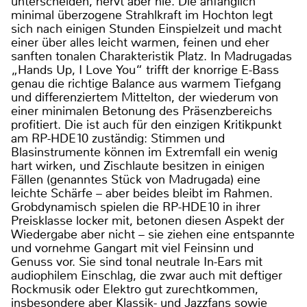
unterscheiden, nervt aber nie. Die anfänglich
minimal überzogene Strahlkraft im Hochton legt
sich nach einigen Stunden Einspielzeit und macht
einer über alles leicht warmen, feinen und eher
sanften tonalen Charakteristik Platz. In Madrugadas
„Hands Up, I Love You“ trifft der knorrige E-Bass
genau die richtige Balance aus warmem Tiefgang
und differenziertem Mittelton, der wiederum von
einer minimalen Betonung des Präsenzbereichs
profitiert. Die ist auch für den einzigen Kritikpunkt
am RP-HDE10 zuständig: Stimmen und
Blasinstrumente können im Extremfall ein wenig
hart wirken, und Zischlaute besitzen in einigen
Fällen (genanntes Stück von Madrugada) eine
leichte Schärfe – aber beides bleibt im Rahmen.
Grobdynamisch spielen die RP-HDE10 in ihrer
Preisklasse locker mit, betonen diesen Aspekt der
Wiedergabe aber nicht – sie ziehen eine entspannte
und vornehme Gangart mit viel Feinsinn und
Genuss vor. Sie sind tonal neutrale In-Ears mit
audiophilem Einschlag, die zwar auch mit deftiger
Rockmusik oder Elektro gut zurechtkommen,
insbesondere aber Klassik- und Jazzfans sowie