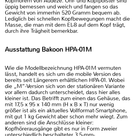
Kopfhörern von Audeze. Ohr- und Kopfpolster sind
üppig bemessen und weich und fangen so das
Gewicht von immerhin 520 Gramm bequem ab.
Lediglich bei schnellen Kopfbewegungen macht die
Masse, die man mit dem EL-8 auf dem Kopf trägt,
durch ihre Trägheit bemerkbar.
Ausstattung Bakoon HPA-01M
Wie die Modellbezeichnung HPA-01M vermuten
lässt, handelt es sich um die mobile Version des
bereits seit Längerem erhältlichen HPA-01. Wobei
die „M“-Version sich von der stationären Variante
vor allem dadurch unterscheidet, dass hier alles
kleiner ist. Das Betrifft zum einen das Gehäuse, das
mit 17,5 x 95 x 140 mm (H x B x T) nur wenig
größer ist als ein aktuelles Vollformat-Smartphone,
mit gut 1 kg Gewicht aber schon mehr wiegt. Zum
anderen sind die Anschlüsse kleiner:
Kopfhörerausgänge gibt es nur in Form zweier
unterschiedlich beschalteter 3,5-mm-