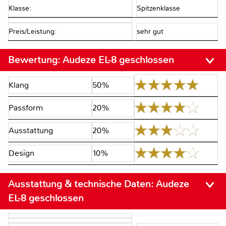
Klasse:
Spitzenklasse
Preis/Leistung:
sehr gut
Bewertung:
Audeze EL-8 geschlossen
Klang
50%
Passform
20%
Ausstattung
20%
Design
10%
Ausstattung & technische Daten:
Audeze
EL-8 geschlossen