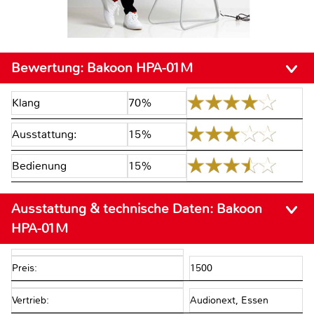
Bewertung:
Bakoon HPA-01M
Klang
70%
Ausstattung:
15%
Bedienung
15%
Ausstattung & technische Daten:
Bakoon
HPA-01M
Preis:
1500
Vertrieb:
Audionext, Essen