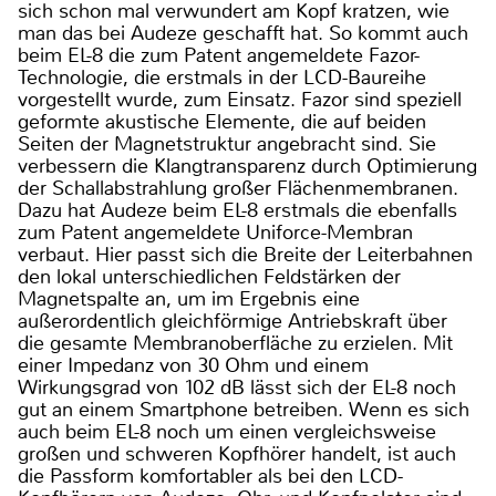
sich schon mal verwundert am Kopf kratzen, wie
man das bei Audeze geschafft hat. So kommt auch
beim EL-8 die zum Patent angemeldete Fazor-
Technologie, die erstmals in der LCD-Baureihe
vorgestellt wurde, zum Einsatz. Fazor sind speziell
geformte akustische Elemente, die auf beiden
Seiten der Magnetstruktur angebracht sind. Sie
verbessern die Klangtransparenz durch Optimierung
der Schallabstrahlung großer Flächenmembranen.
Dazu hat Audeze beim EL-8 erstmals die ebenfalls
zum Patent angemeldete Uniforce-Membran
verbaut. Hier passt sich die Breite der Leiterbahnen
den lokal unterschiedlichen Feldstärken der
Magnetspalte an, um im Ergebnis eine
außerordentlich gleichförmige Antriebskraft über
die gesamte Membranoberfläche zu erzielen. Mit
einer Impedanz von 30 Ohm und einem
Wirkungsgrad von 102 dB lässt sich der EL-8 noch
gut an einem Smartphone betreiben. Wenn es sich
auch beim EL-8 noch um einen vergleichsweise
großen und schweren Kopfhörer handelt, ist auch
die Passform komfortabler als bei den LCD-