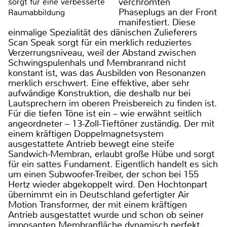
verchromten
sorgt für eine verbesserte
Phaseplugs an der Front
Raumabbildung
manifestiert. Diese
einmalige Spezialität des dänischen Zulieferers
Scan Speak sorgt für ein merklich reduziertes
Verzerrungsniveau, weil der Abstand zwischen
Schwingspulenhals und Membranrand nicht
konstant ist, was das Ausbilden von Resonanzen
merklich erschwert. Eine effektive, aber sehr
aufwändige Konstruktion, die deshalb nur bei
Lautsprechern im oberen Preisbereich zu finden ist.
Für die tiefen Töne ist ein – wie erwähnt seitlich
angeordneter – 13-Zoll-Tieftöner zuständig. Der mit
einem kräftigen Doppelmagnetsystem
ausgestattete Antrieb bewegt eine steife
Sandwich-Membran, erlaubt große Hübe und sorgt
für ein sattes Fundament. Eigentlich handelt es sich
um einen Subwoofer-Treiber, der schon bei 155
Hertz wieder abgekoppelt wird. Den Hochtonpart
übernimmt ein in Deutschland gefertigter Air
Motion Transformer, der mit einem kräftigen
Antrieb ausgestattet wurde und schon ob seiner
imposanten Membranfläche dynamisch perfekt