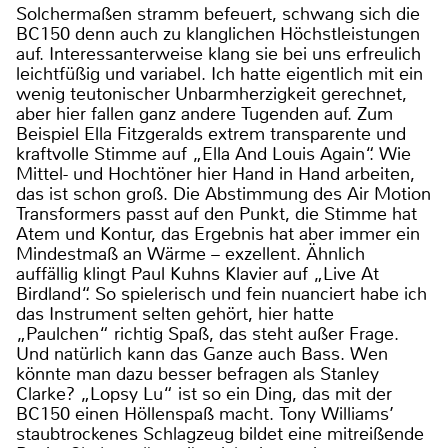
Solchermaßen stramm befeuert, schwang sich die
BC150 denn auch zu klanglichen Höchstleistungen
auf. Interessanterweise klang sie bei uns erfreulich
leichtfüßig und variabel. Ich hatte eigentlich mit ein
wenig teutonischer Unbarmherzigkeit gerechnet,
aber hier fallen ganz andere Tugenden auf. Zum
Beispiel Ella Fitzgeralds extrem transparente und
kraftvolle Stimme auf „Ella And Louis Again“. Wie
Mittel- und Hochtöner hier Hand in Hand arbeiten,
das ist schon groß. Die Abstimmung des Air Motion
Transformers passt auf den Punkt, die Stimme hat
Atem und Kontur, das Ergebnis hat aber immer ein
Mindestmaß an Wärme – exzellent. Ähnlich
auffällig klingt Paul Kuhns Klavier auf „Live At
Birdland“. So spielerisch und fein nuanciert habe ich
das Instrument selten gehört, hier hatte
„Paulchen“ richtig Spaß, das steht außer Frage.
Und natürlich kann das Ganze auch Bass. Wen
könnte man dazu besser befragen als Stanley
Clarke? „Lopsy Lu“ ist so ein Ding, das mit der
BC150 einen Höllenspaß macht. Tony Williams’
staubtrockenes Schlagzeug bildet eine mitreißende