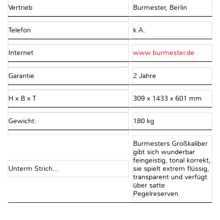
Vertrieb
Burmester, Berlin
Telefon
k.A.
Internet
www.burmester.de
Garantie
2 Jahre
H x B x T
309 x 1433 x 601 mm
Gewicht:
180 kg
Burmesters Großkaliber
gibt sich wunderbar
feingeistig, tonal korrekt,
Unterm Strich...
sie spielt extrem flüssig,
transparent und verfügt
über satte
Pegelreserven.