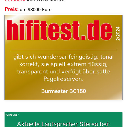
Preis:
um 98000 Euro
2/2024
gibt sich wunderbar feingeistig, tonal
korrekt, sie spielt extrem flüssig,
transparent und verfügt über satte
Pegelreserven.
Burmester BC150
Werbung*
Aktuelle Lautsprecher Stereo bei: