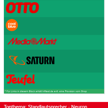
* Für Links in diesem Block erhält hifitest.de evtl. eine Provision vom Shop
Topthema: Standlautsprecher · Neuron