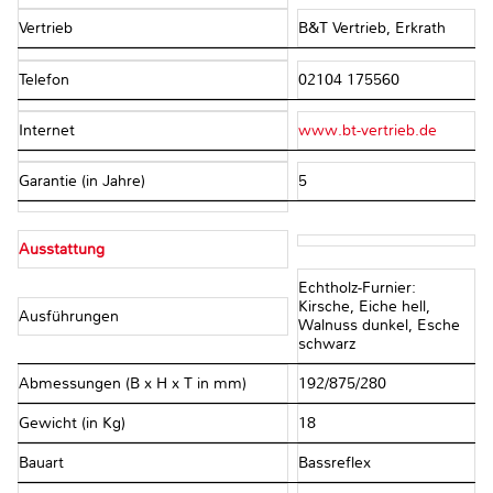
Vertrieb
B&T Vertrieb, Erkrath
Telefon
02104 175560
Internet
www.bt-vertrieb.de
Garantie (in Jahre)
5
Ausstattung
Echtholz-Furnier:
Kirsche, Eiche hell,
Ausführungen
Walnuss dunkel, Esche
schwarz
Abmessungen (B x H x T in mm)
192/875/280
Gewicht (in Kg)
18
Bauart
Bassreflex