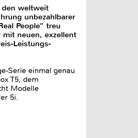
 den weltweit
ührung unbezahlbarer
Real People“ treu
mit neuen, exzellent
eis-Leistungs-
ge-Serie einmal genau
box T5, dem
cht Modelle
r 5i.