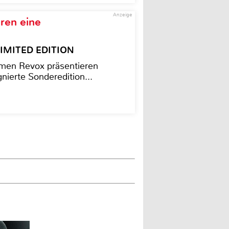
Anzeige
ren eine
– LIMITED EDITION
men Revox präsentieren
nierte Sonderedition...