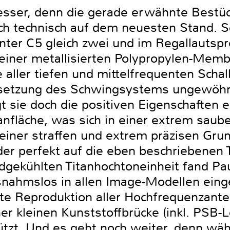
ser, denn die gerade erwähnte Bestück
uch technisch auf dem neuesten Stand. 
ter C5 gleich zwei und im Regallautspr
 einer metallisierten Polypropylen-Memb
 aller tiefen und mittelfrequenten Scha
etzung des Schwingsystems ungewöhnli
gt sie doch die positiven Eigenschaften 
fläche, was sich in einer extrem saub
einer straffen und extrem präzisen Gr
er perfekt auf die eben beschriebenen T
dgekühlten Titanhochtoneinheit fand Pau
nahmslos in allen Image-Modellen eing
te Reproduktion aller Hochfrequenzantei
ner kleinen Kunststoffbrücke (inkl. PSB
tzt. Und es geht noch weiter, denn wäh