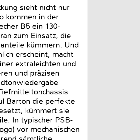
ung sieht nicht nur
So kommen in der
echer B5 ein 130-
ran zum Einsatz, die
llanteile kümmern. Und
ch erscheint, macht
einer extraleichten und
eren und präzisen
undtonwiedergabe
iefmitteltonchassis
l Barton die perfekte
esetzt, kümmert sie
le. In typischer PSB-
-Logo) vor mechanischen
rend sämtliche