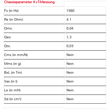
Chassisparameter K+T-Messung
Fs (in Hz):
1560
Re (in Ohm):
4.1
Qms:
0,04
Qes:
1,3
Qts:
0,03
Cms (in mm/N)
Nein
Mms (in g):
Nein
BxL (in Tm)
Nein
Vas (in l):
Nein
Le (in mH):
Nein
Sd (in cm²):
Nein