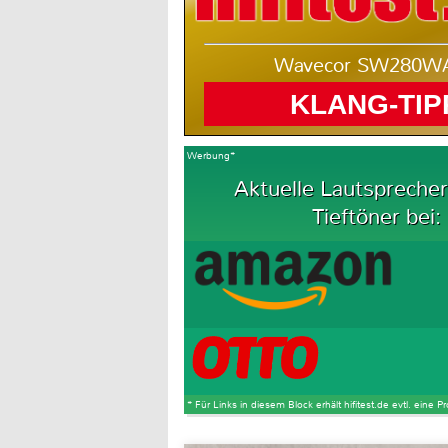
Wavecor SW280W
KLANG-TIP
Werbung*
Aktuelle Lautsprecher
Tieftöner bei:
* Für Links in diesem Block erhält hifitest.de evtl. eine 