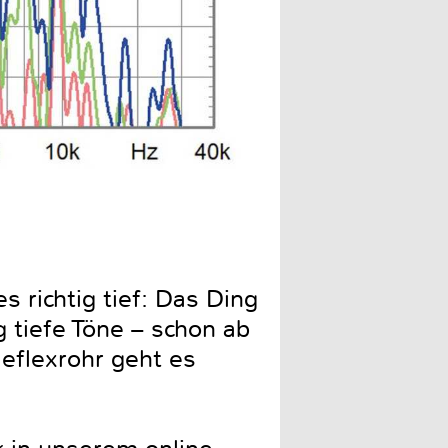
Impedanz (blau) und elektr
 richtig tief: Das Ding
 tiefe Töne – schon ab
Reflexrohr geht es