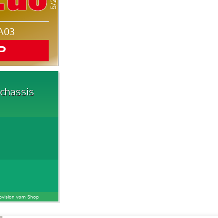
A03
P
chassis
Provision vom Shop