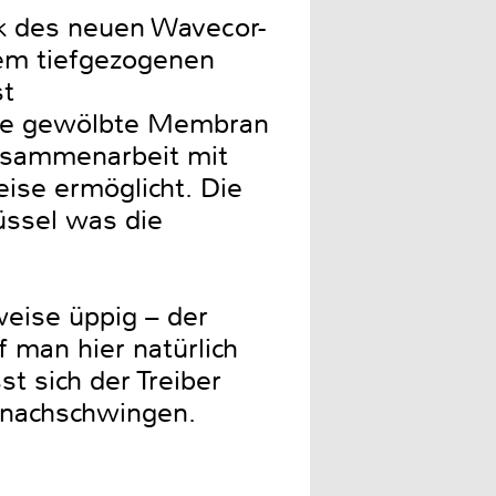
ck des neuen Wavecor-
dem tiefgezogenen
st
orne gewölbte Membran
 Zusammenarbeit mit
ise ermöglicht. Die
üssel was die
eise üppig – der
f man hier natürlich
t sich der Treiber
e nachschwingen.