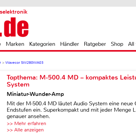
selektronik
e
Marken
Kategorien
Händler
Ratgeber
Shop
All
r
>
Wavecor SW280WA03
Topthema: M-500.4 MD – kompaktes Leist
System
Miniatur-Wunder-Amp
Mit der M-500.4 MD läutet Audio System eine neue G
Endstufen ein. Superkompakt und mit jeder Menge Le
genauer ansehen.
>> Mehr erfahren
>> Alle anzeigen