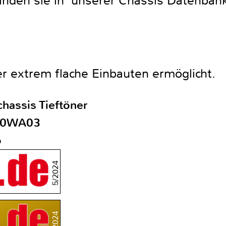
finden sie in unserer Chassis Datenban
r extrem flache Einbauten ermöglicht.
hassis Tieftöner
80WA03
o
5/2024
5/2024