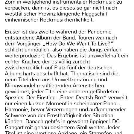
Zorn in weitgehend instrumentaler Rockmusik zu
verpacken, dann ist es dieses so gar nicht nach
westfälischer Provinz klingende Flaggschiff
einheimischer Rockmusikherrlichkeit.
Eraser ist das zweite während der Pandemie
entstandene Album der Band. Touren war nach
dem Vorgänger „How Do We Want To Live?“
schlicht unmöglich, also haben die Jungs einfach
weiterproduziert. Das Ergebnis ist unzweifelhaft ein
echter Kracher, der es völlig zurecht
zwischenzeitlich auf Platz fünf der deutschen
Albumcharts geschafft hat. Thematisch sind die
neun Titel dem aus Umweltzerstörung und
Klimawandel resultierenden Artensterben
gewidmet, jeder Titel eine anderen gefährdeten
Spezies. Der Einstieg „Enter: Deatsh Box“ verweilt
nur einen kurzen Moment in scheinbarer Piano-
Harmonie, bevor Verzerrungen und aufkommender
Schwere von der Ernsthaftigkeit der Situation
künden. Danach geht‘s in gewohnt üppiger LDC-
Gangart mit genau dosiertem Groll weiter. Jeder
Titel ist eine wortlose Anklage, ein Stampfen und