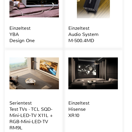
Einzeltest
Einzeltest
YBA
Audio System
Design One
M-500.4MD
Serientest
Einzeltest
Test TVs · TCL SQD-
Hisense
Mini-LED-TV X11L +
XR10
RGB-Mini-LED-TV
RM9L