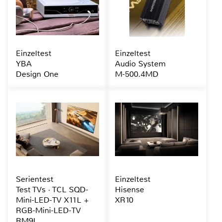
Einzeltest
Einzeltest
YBA
Audio System
Design One
M-500.4MD
Serientest
Einzeltest
Test TVs · TCL SQD-
Hisense
Mini-LED-TV X11L +
XR10
RGB-Mini-LED-TV
RM9L