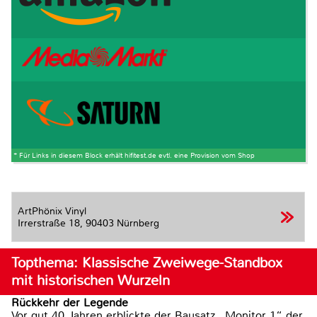
* Für Links in diesem Block erhält hifitest.de evtl. eine Provision vom Shop
ArtPhönix Vinyl
Irrerstraße 18,
90403 Nürnberg
Topthema: Klassische Zweiwege-Standbox
mit historischen Wurzeln
Rückkehr der Legende
Vor gut 40 Jahren erblickte der Bausatz „Monitor 1“ der