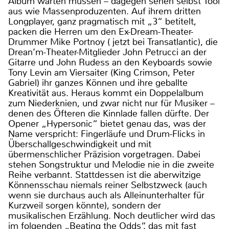
Album warten müssen – dagegen sehen selbst Tool
aus wie Massenproduzenten. Auf ihrem dritten
Longplayer, ganz pragmatisch mit „3“ betitelt,
packen die Herren um den Ex-Dream-Theater-
Drummer Mike Portnoy ( jetzt bei Transatlantic), die
Drean’m-Theater-Mitglieder John Petrucci an der
Gitarre und John Rudess an den Keyboards sowie
Tony Levin am Viersaiter (King Crimson, Peter
Gabriel) ihr ganzes Können und ihre geballte
Kreativität aus. Heraus kommt ein Doppelalbum
zum Niederknien, und zwar nicht nur für Musiker –
denen des Öfteren die Kinnlade fallen dürfte. Der
Opener „Hypersonic“ bietet genau das, was der
Name verspricht: Fingerläufe und Drum-Flicks in
Überschallgeschwindigkeit und mit
übermenschlicher Präzision vorgetragen. Dabei
stehen Songstruktur und Melodie nie in die zweite
Reihe verbannt. Stattdessen ist die aberwitzige
Könnensschau niemals reiner Selbstzweck (auch
wenn sie durchaus auch als Alleinunterhalter für
Kurzweil sorgen könnte), sondern der
musikalischen Erzählung. Noch deutlicher wird das
im folgenden „Beating the Odds“, das mit fast