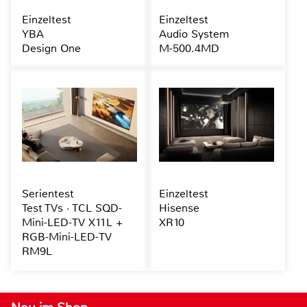
Einzeltest
Einzeltest
YBA
Audio System
Design One
M-500.4MD
Serientest
Einzeltest
Test TVs · TCL SQD-
Hisense
Mini-LED-TV X11L +
XR10
RGB-Mini-LED-TV
RM9L