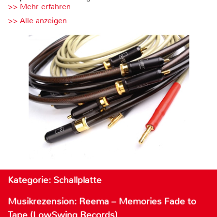
>> Mehr erfahren
>> Alle anzeigen
Kategorie: Schallplatte
Musikrezension: Reema – Memories Fade to
Tape (LowSwing Records)