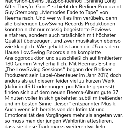
Nachshon-Levins Jazzpop-Kleinod „Shining Long
After They’re Gone“ schiebt der Berliner Produzent
Guy Sternberg „Memories Fade to Tape“ von
Reema nach. Und wer will es ihm verübeln, denn
alle bisherigen LowSwing-Records-Produktionen
konnten nicht nur massig begeisterte Reviews
einfahren, sondern auch tatsächlich mit höchster
Qualität überzeugen, und zwar musikalisch ebenso
wie klanglich. Wie gehabt ist auch die #5 aus dem
Hause LowSwing Records eine komplette
Analogproduktion und ausschließlich auf limitiertem
180-Gramm-Vinyl erhältlich. Mit Reemas Erstling
„The LowSwing Sessions“ begann der Berliner
Produzent sein Label-Abenteuer im Jahr 2017, doch
anders als auf diesem leider viel zu kurzen Werk
(dafür in 45 Umdrehungen pro Minute gepresst)
finden sich auf dem neuen Reema-Album gute 37
Minuten voller in sich gekehrter, subtil mitreißender
und im besten Sinne „leiser“, entspannter Musik.
Auch wenn ich bereits von der Intimität und
Emotionalität des Vorgängers mehr als angetan war,
so muss man der jungen Wahlbritin attestieren,
dass sie diese Trademarks weiterentwickeln