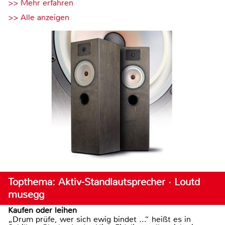
>> Mehr erfahren
>> Alle anzeigen
Topthema: Aktiv-Standlautsprecher · Loutd
musegg
Kaufen oder leihen
„Drum prüfe, wer sich ewig bindet ...“ heißt es in