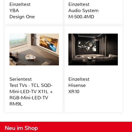
Einzeltest
Einzeltest
YBA
Audio System
Design One
M-500.4MD
Serientest
Einzeltest
Test TVs · TCL SQD-
Hisense
Mini-LED-TV X11L +
XR10
RGB-Mini-LED-TV
RM9L
Neu im Shop