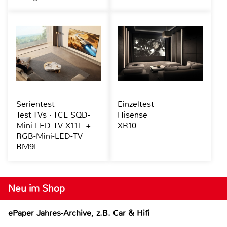
Serientest
Einzeltest
Test TVs · TCL SQD-
Hisense
Mini-LED-TV X11L +
XR10
RGB-Mini-LED-TV
RM9L
Neu im Shop
ePaper Jahres-Archive, z.B. Car & Hifi