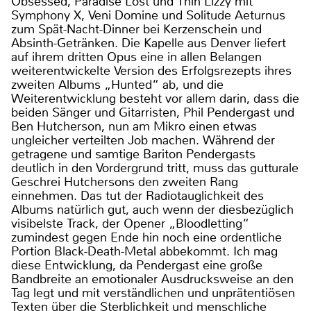
Obsessed, Paradise Lost und Thin Lizzy mit
Symphony X, Veni Domine und Solitude Aeturnus
zum Spät-Nacht-Dinner bei Kerzenschein und
Absinth-Getränken. Die Kapelle aus Denver liefert
auf ihrem dritten Opus eine in allen Belangen
weiterentwickelte Version des Erfolgsrezepts ihres
zweiten Albums „Hunted“ ab, und die
Weiterentwicklung besteht vor allem darin, dass die
beiden Sänger und Gitarristen, Phil Pendergast und
Ben Hutcherson, nun am Mikro einen etwas
ungleicher verteilten Job machen. Während der
getragene und samtige Bariton Pendergasts
deutlich in den Vordergrund tritt, muss das gutturale
Geschrei Hutchersons den zweiten Rang
einnehmen. Das tut der Radiotauglichkeit des
Albums natürlich gut, auch wenn der diesbezüglich
visibelste Track, der Opener „Bloodletting“
zumindest gegen Ende hin noch eine ordentliche
Portion Black-Death-Metal abbekommt. Ich mag
diese Entwicklung, da Pendergast eine große
Bandbreite an emotionaler Ausdrucksweise an den
Tag legt und mit verständlichen und unprätentiösen
Texten über die Sterblichkeit und menschliche