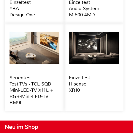
Einzeltest
Einzeltest
YBA
Audio System
Design One
M-500.4MD
Serientest
Einzeltest
Test TVs · TCL SQD-
Hisense
Mini-LED-TV X11L +
XR10
RGB-Mini-LED-TV
RM9L
Neu im Shop