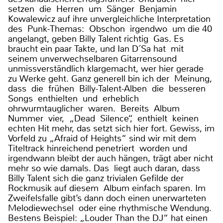
setzen die Herren um Sänger Benjamin
Kowalewicz auf ihre unvergleichliche Interpretation
des Punk-Themas: Obschon irgendwo um die 40
angelangt, geben Billy Talent richtig Gas. Es
braucht ein paar Takte, und Ian D´Sa hat mit
seinem unverwechselbaren Gitarrensound
unmissverständlich klargemacht, wer hier gerade
zu Werke geht. Ganz generell bin ich der Meinung,
dass die frühen Billy-Talent-Alben die besseren
Songs enthielten und erheblich
ohrwurmtauglicher waren. Bereits Album
Nummer vier, „Dead Silence“, enthielt keinen
echten Hit mehr, das setzt sich hier fort. Gewiss, im
Vorfeld zu „Afraid of Heights“ sind wir mit dem
Titeltrack hinreichend penetriert worden und
irgendwann bleibt der auch hängen, trägt aber nicht
mehr so wie damals. Das liegt auch daran, dass
Billy Talent sich die ganz trivialen Gefilde der
Rockmusik auf diesem Album einfach sparen. Im
Zweifelsfalle gibt’s dann doch einen unerwarteten
Melodiewechsel oder eine rhythmische Wendung.
Bestens Beispiel: „Louder Than the DJ“ hat einen