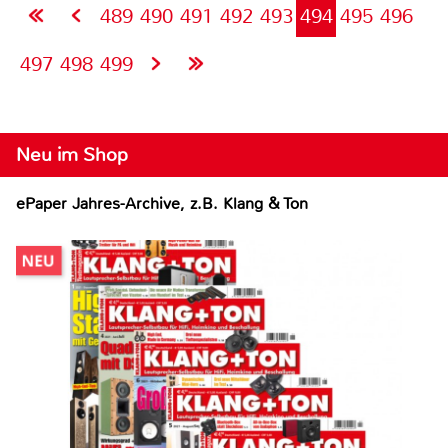
489
490
491
492
493
494
495
496
497
498
499
Neu im Shop
ePaper Jahres-Archive, z.B. Klang & Ton