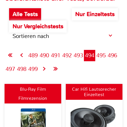
Alle Tests
Nur Einzeltests
Nur Vergleichstests
Sortieren nach
489
490
491
492
493
494
495
496
497
498
499
Blu-Ray Film
Car Hifi Lautsprecher
Einzeltest
fahrzeugspezifisch
Filmrezension