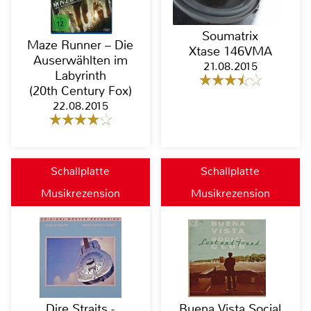
Soumatrix
Maze Runner – Die
Xtase 146VMA
Auserwählten im
21.08.2015
Labyrinth
(20th Century Fox)
22.08.2015
Schallplatte
Schallplatte
Musikrezension
Musikrezension
Dire Straits -
Buena Vista Social