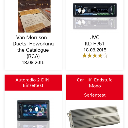
Van Morrison -
JVC
Duets: Reworking
KD-R761
the Catalogue
18.08.2015
(RCA)
18.08.2015
Autoradio 2 DIN,
Car Hifi Endstufe
Einzeltest
Moniceiver, Naviceiver,
Mono
Bluetooth
Serientest