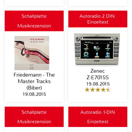
Schallplatte
Autoradio 2 DIN,
Einzeltest
Moniceiver, Naviceiver,
Musikrezension
Bluetooth
Zenec
Friedemann - The
Z-E7015S
Master Tracks
19.08.2015
(Biber)
19.08.2015
Schallplatte
Autoradio 1-DIN
Musikrezension
Einzeltest