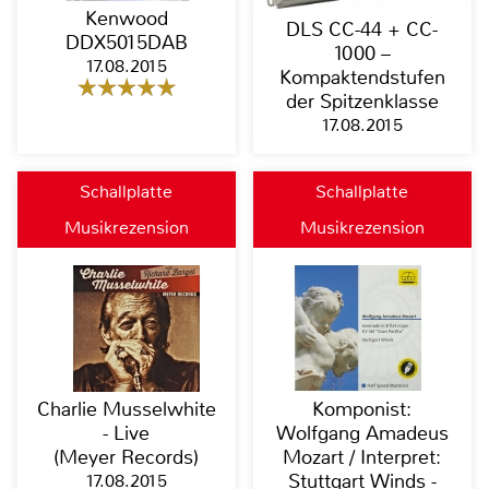
Kenwood
DLS CC-44 + CC-
DDX5015DAB
1000 –
17.08.2015
Kompaktendstufen
der Spitzenklasse
17.08.2015
Schallplatte
Schallplatte
Musikrezension
Musikrezension
Charlie Musselwhite
Komponist:
- Live
Wolfgang Amadeus
(Meyer Records)
Mozart / Interpret:
17.08.2015
Stuttgart Winds -