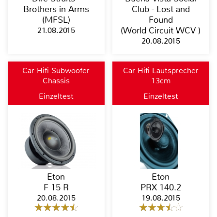
Brothers in Arms
Club - Lost and
(MFSL)
Found
21.08.2015
(World Circuit WCV )
20.08.2015
Car Hifi Subwoofer
Car Hifi Lautsprecher
Chassis
13cm
Einzeltest
Einzeltest
Eton
Eton
F 15 R
PRX 140.2
20.08.2015
19.08.2015