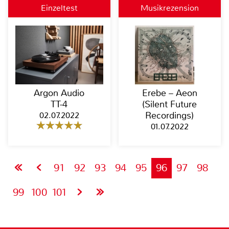
Einzeltest
Musikrezension
Argon Audio
Erebe – Aeon
TT-4
(Silent Future
02.07.2022
Recordings)
01.07.2022
91
92
93
94
95
96
97
98
99
100
101