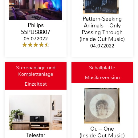
Pattern-Seeking
Philips
Animals – Only
55PUS8807
Passing Through
05.07.2022
(Inside Out Music)
04.07.2022
Stereoanlage und
Schallplatte
Komplettanlage
Musikrezension
Einzeltest
Ou – One
Telestar
(Inside Out Music)