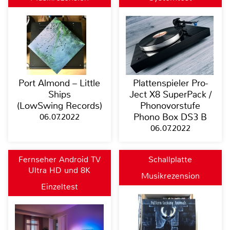
Port Almond – Little
Plattenspieler Pro-
Ships
Ject X8 SuperPack /
(LowSwing Records)
Phonovorstufe
06.07.2022
Phono Box DS3 B
06.07.2022
Fernseher Android TV
Schallplatte
Ultra HD und 8K
Musikrezension
Einzeltest