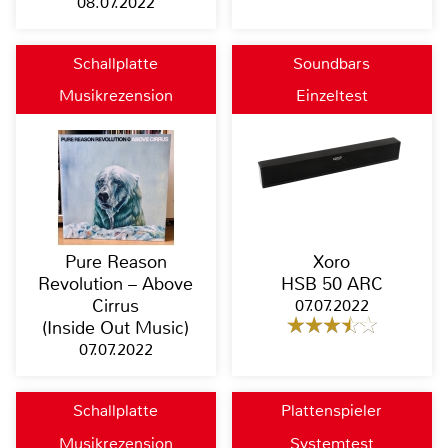
08.07.2022
Schallplatte
Soundbars
Musikrezension
Einzeltest
Pure Reason
Xoro
Revolution – Above
HSB 50 ARC
Cirrus
07.07.2022
(Inside Out Music)
07.07.2022
Schallplatte
Plattenspieler
Musikrezension
Systemtest