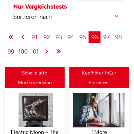
Nur Vergleichstests
Sortieren nach
91
92
93
94
95
96
97
98
99
100
101
Schallplatte
Kopfhörer InEar
Musikrezension
Einzeltest
Electric Moon – The
1More