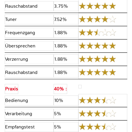
Rauschabstand
3.75%
Tuner
7.52%
Frequenzgang
1.88%
Übersprechen
1.88%
Verzerrung
1.88%
Rauschabstand
1.88%
Praxis
40% :
Bedienung
10%
Verarbeitung
5%
Empfangstest
5%