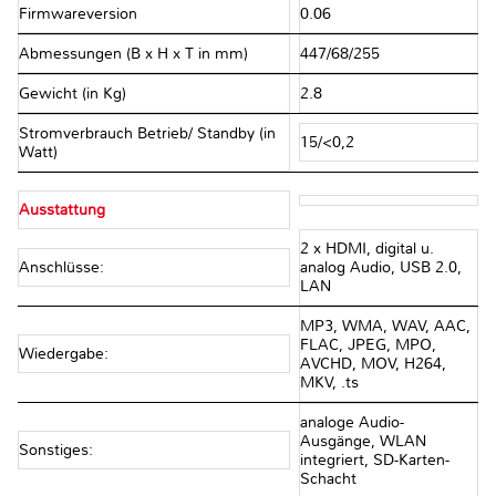
Firmwareversion
0.06
Abmessungen (B x H x T in mm)
447/68/255
Gewicht (in Kg)
2.8
Stromverbrauch Betrieb/ Standby (in
15/<0,2
Watt)
Ausstattung
2 x HDMI, digital u.
Anschlüsse:
analog Audio, USB 2.0,
LAN
MP3, WMA, WAV, AAC,
FLAC, JPEG, MPO,
Wiedergabe:
AVCHD, MOV, H264,
MKV, .ts
analoge Audio-
Ausgänge, WLAN
Sonstiges:
integriert, SD-Karten-
Schacht