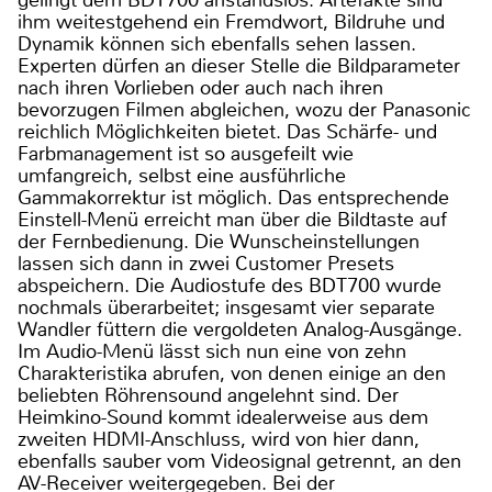
ihm weitestgehend ein Fremdwort, Bildruhe und
Dynamik können sich ebenfalls sehen lassen.
Experten dürfen an dieser Stelle die Bildparameter
nach ihren Vorlieben oder auch nach ihren
bevorzugen Filmen abgleichen, wozu der Panasonic
reichlich Möglichkeiten bietet. Das Schärfe- und
Farbmanagement ist so ausgefeilt wie
umfangreich, selbst eine ausführliche
Gammakorrektur ist möglich. Das entsprechende
Einstell-Menü erreicht man über die Bildtaste auf
der Fernbedienung. Die Wunscheinstellungen
lassen sich dann in zwei Customer Presets
abspeichern. Die Audiostufe des BDT700 wurde
nochmals überarbeitet; insgesamt vier separate
Wandler füttern die vergoldeten Analog-Ausgänge.
Im Audio-Menü lässt sich nun eine von zehn
Charakteristika abrufen, von denen einige an den
beliebten Röhrensound angelehnt sind. Der
Heimkino-Sound kommt idealerweise aus dem
zweiten HDMI-Anschluss, wird von hier dann,
ebenfalls sauber vom Videosignal getrennt, an den
AV-Receiver weitergegeben. Bei der