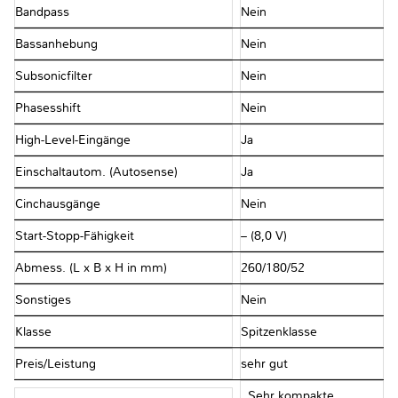
Bandpass
Nein
Bassanhebung
Nein
Subsonicfilter
Nein
Phasesshift
Nein
High-Level-Eingänge
Ja
Einschaltautom. (Autosense)
Ja
Cinchausgänge
Nein
Start-Stopp-Fähigkeit
– (8,0 V)
Abmess. (L x B x H in mm)
260/180/52
Sonstiges
Nein
Klasse
Spitzenklasse
Preis/Leistung
sehr gut
„Sehr kompakte