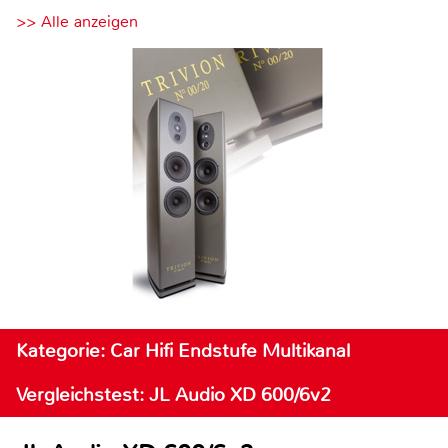
>> Alle anzeigen
Kategorie: Car Hifi Endstufe Multikanal
Vergleichstest: JL Audio XD 600/6v2