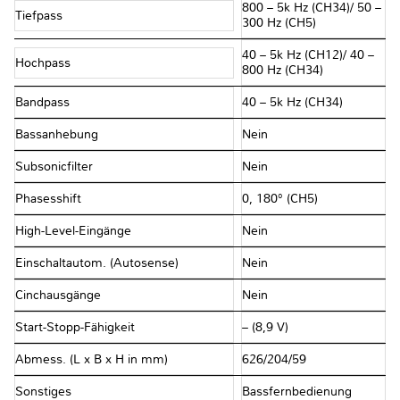
800 – 5k Hz (CH34)/ 50 –
Tiefpass
300 Hz (CH5)
40 – 5k Hz (CH12)/ 40 –
Hochpass
800 Hz (CH34)
Bandpass
40 – 5k Hz (CH34)
Bassanhebung
Nein
Subsonicfilter
Nein
Phasesshift
0, 180° (CH5)
High-Level-Eingänge
Nein
Einschaltautom. (Autosense)
Nein
Cinchausgänge
Nein
Start-Stopp-Fähigkeit
– (8,9 V)
Abmess. (L x B x H in mm)
626/204/59
Sonstiges
Bassfernbedienung