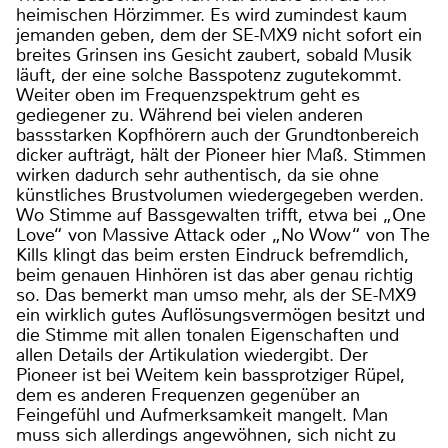
heimischen Hörzimmer. Es wird zumindest kaum
jemanden geben, dem der SE-MX9 nicht sofort ein
breites Grinsen ins Gesicht zaubert, sobald Musik
läuft, der eine solche Basspotenz zugutekommt.
Weiter oben im Frequenzspektrum geht es
gediegener zu. Während bei vielen anderen
bassstarken Kopfhörern auch der Grundtonbereich
dicker aufträgt, hält der Pioneer hier Maß. Stimmen
wirken dadurch sehr authentisch, da sie ohne
künstliches Brustvolumen wiedergegeben werden.
Wo Stimme auf Bassgewalten trifft, etwa bei „One
Love“ von Massive Attack oder „No Wow“ von The
Kills klingt das beim ersten Eindruck befremdlich,
beim genauen Hinhören ist das aber genau richtig
so. Das bemerkt man umso mehr, als der SE-MX9
ein wirklich gutes Auflösungsvermögen besitzt und
die Stimme mit allen tonalen Eigenschaften und
allen Details der Artikulation wiedergibt. Der
Pioneer ist bei Weitem kein bassprotziger Rüpel,
dem es anderen Frequenzen gegenüber an
Feingefühl und Aufmerksamkeit mangelt. Man
muss sich allerdings angewöhnen, sich nicht zu