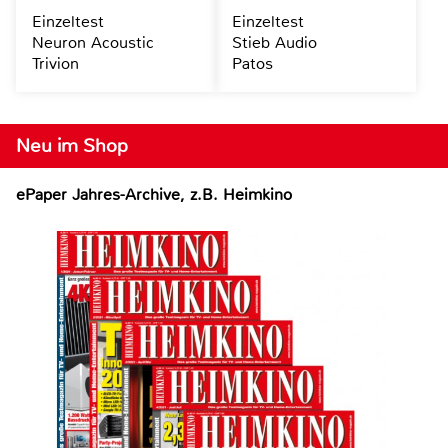
Einzeltest
Einzeltest
Neuron Acoustic
Stieb Audio
Trivion
Patos
Neu im Shop
ePaper Jahres-Archive, z.B. Heimkino