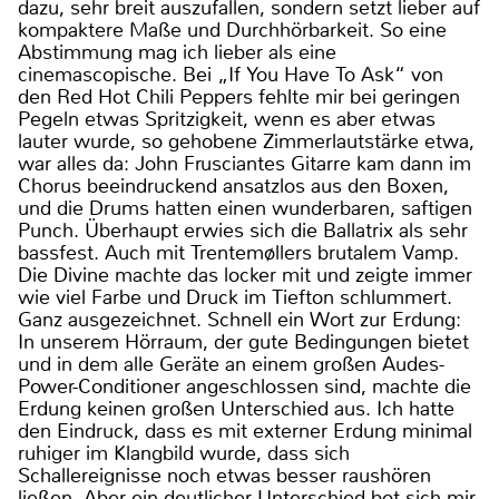
dazu, sehr breit auszufallen, sondern setzt lieber auf
kompaktere Maße und Durchhörbarkeit. So eine
Abstimmung mag ich lieber als eine
cinemascopische. Bei „If You Have To Ask“ von
den Red Hot Chili Peppers fehlte mir bei geringen
Pegeln etwas Spritzigkeit, wenn es aber etwas
lauter wurde, so gehobene Zimmerlautstärke etwa,
war alles da: John Frusciantes Gitarre kam dann im
Chorus beeindruckend ansatzlos aus den Boxen,
und die Drums hatten einen wunderbaren, saftigen
Punch. Überhaupt erwies sich die Ballatrix als sehr
bassfest. Auch mit Trentemøllers brutalem Vamp.
Die Divine machte das locker mit und zeigte immer
wie viel Farbe und Druck im Tiefton schlummert.
Ganz ausgezeichnet. Schnell ein Wort zur Erdung:
In unserem Hörraum, der gute Bedingungen bietet
und in dem alle Geräte an einem großen Audes-
Power-Conditioner angeschlossen sind, machte die
Erdung keinen großen Unterschied aus. Ich hatte
den Eindruck, dass es mit externer Erdung minimal
ruhiger im Klangbild wurde, dass sich
Schallereignisse noch etwas besser raushören
ließen. Aber ein deutlicher Unterschied bot sich mir