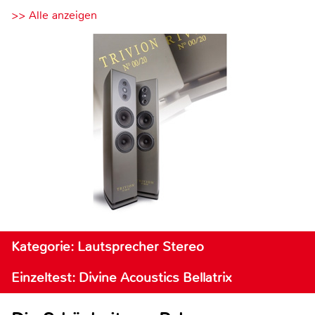
>> Alle anzeigen
Kategorie: Lautsprecher Stereo
Einzeltest: Divine Acoustics Bellatrix