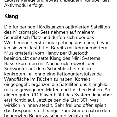
Lautstärkeregelung etwas unbequem nur über das
Aktivmodul erfolgt.
Klang
Die für geringe Hördistanzen optimierten Satelliten
des Micromagic- Sets nehmen auf meinem
Schreibtisch Platz und dürfen sich über das
Wochenende erst einmal gehörig austoben, bevor
ich sie zum Test bitte. Bereits mit komprimiertem
Musikmaterial vom Handy per Bluetooth
beeindruckt der satte Klang des Mini Systems.
Bässe kommen mit Nachdruck, obwohl der
Subwoofer auf dem Schreibtisch steht, im
konkreten Fall ohne eine tieftonunterstützende
Wandfläche im Rücken zu haben. Korrekt
eingepegelt, ergänzen die Satelliten das Klangbild
mit ausgewogenen Mitten und frischen Höhen. An
einem guten CD-Player blüht das System dann aber
erst richtig auf. Jetzt zeigen die Elac 301, was
wirklich in ihnen steckt. Sehr frei und offen spielt
das Gespann, stellt Sänger zum Greifen nah in den
begrenzten Raum zwischen Sitzplatz und