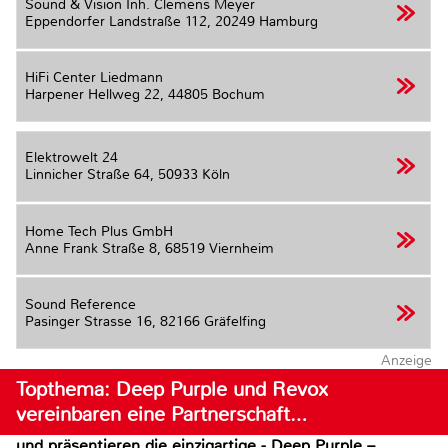
Sound & Vision Inh. Clemens Meyer
Eppendorfer Landstraße 112,
20249 Hamburg
HiFi Center Liedmann
Harpener Hellweg 22,
44805 Bochum
Elektrowelt 24
Linnicher Straße 64,
50933 Köln
Home Tech Plus GmbH
Anne Frank Straße 8,
68519 Viernheim
Sound Reference
Pasinger Strasse 16,
82166 Gräfelfing
Anzeige
Topthema: Deep Purple und Revox
vereinbaren eine Partnerschaft…
und präsentieren die einzigartige - Deep Purple –