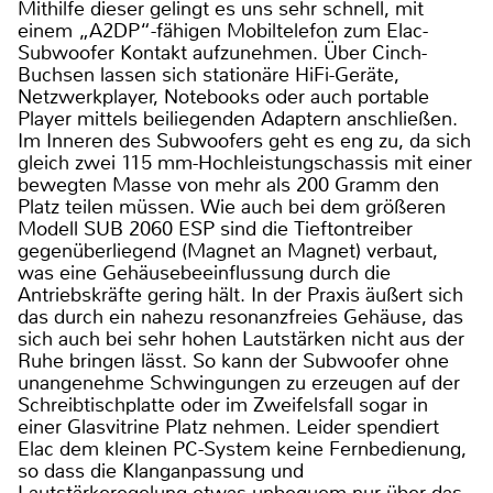
Mithilfe dieser gelingt es uns sehr schnell, mit
einem „A2DP“-fähigen Mobiltelefon zum Elac-
Subwoofer Kontakt aufzunehmen. Über Cinch-
Buchsen lassen sich stationäre HiFi-Geräte,
Netzwerkplayer, Notebooks oder auch portable
Player mittels beiliegenden Adaptern anschließen.
Im Inneren des Subwoofers geht es eng zu, da sich
gleich zwei 115 mm-Hochleistungschassis mit einer
bewegten Masse von mehr als 200 Gramm den
Platz teilen müssen. Wie auch bei dem größeren
Modell SUB 2060 ESP sind die Tieftontreiber
gegenüberliegend (Magnet an Magnet) verbaut,
was eine Gehäusebeeinflussung durch die
Antriebskräfte gering hält. In der Praxis äußert sich
das durch ein nahezu resonanzfreies Gehäuse, das
sich auch bei sehr hohen Lautstärken nicht aus der
Ruhe bringen lässt. So kann der Subwoofer ohne
unangenehme Schwingungen zu erzeugen auf der
Schreibtischplatte oder im Zweifelsfall sogar in
einer Glasvitrine Platz nehmen. Leider spendiert
Elac dem kleinen PC-System keine Fernbedienung,
so dass die Klanganpassung und