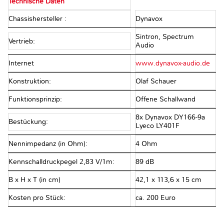
Technische Daten
Chassishersteller :
Dynavox
Sintron, Spectrum
Vertrieb:
Audio
Internet
www.dynavox-audio.de
Konstruktion:
Olaf Schauer
Funktionsprinzip:
Offene Schallwand
8x Dynavox DY166-9a
Bestückung:
Lyeco LY401F
Nennimpedanz (in Ohm):
4 Ohm
Kennschalldruckpegel 2,83 V/1m:
89 dB
B x H x T (in cm)
42,1 x 113,6 x 15 cm
Kosten pro Stück:
ca. 200 Euro