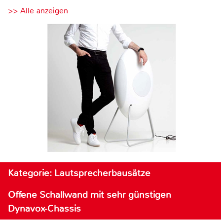
>> Alle anzeigen
Kategorie: Lautsprecherbausätze
Offene Schallwand mit sehr günstigen
Dynavox-Chassis