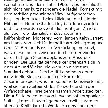
Aufnahme aus dem Jahr 1966. Dies erschließt
sich nicht nur kurz nachdem die Nadel Kontakt mit
dem tadellos produzierten Vinyl aufgenommen
hat, sondern auch beim Blick auf die Liste der
Mitspieler. Neben Charles Lloyd an Tenorsaxofon
und Flöte werden sowohl die heutigen Zuhörer
als auch die damaligen Zuschauer im
kalifornischen Monterey vom jungen Keith Jarrett
am Piano, von Jack DeJohnette am Schlagzeug und
Cecil McBee am Bass in Verzückung versetzt,
was diese auch zwischendurch immer wieder
durch heftigen Szenenapplaus zum Ausdruck
bringen. Die Qualität der Musiker offenbart sich in
einer Art und Weise, die wahrlich nicht zum
Standard gehört. Dies betrifft einerseits deren
individuelle Klasse als auch die Form des
Zusammenspiels, was umso bemerkenswerter ist,
weil sie zum Zeitpunkt des Konzerts erst in der
Anfangsphase ihrer gemeinsamen Arbeit steckten.
Die A-Seite belegt die von Lloyd selbst komponierte
Suite „Forest Flower“, geradezu irrwitzig wird es
aber auf Keith Jarretts Werk „Sorcery“, auf dem