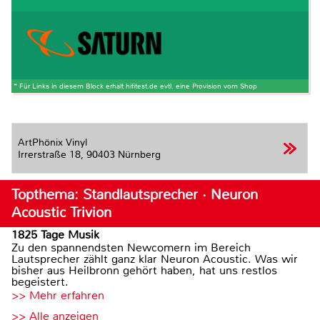
* Für Links in diesem Block erhält hifitest.de evtl. eine Provision vom Shop
ArtPhönix Vinyl
Irrerstraße 18,
90403 Nürnberg
Topthema: Standlautsprecher · Neuron
Acoustic Trivion
1825 Tage Musik
Zu den spannendsten Newcomern im Bereich
Lautsprecher zählt ganz klar Neuron Acoustic. Was wir
bisher aus Heilbronn gehört haben, hat uns restlos
begeistert.
>> Mehr erfahren
>> Alle anzeigen