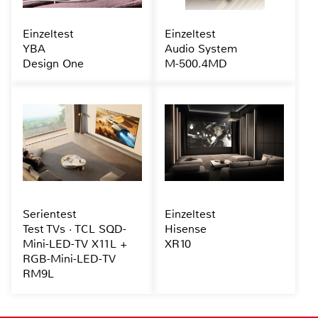
Einzeltest
Einzeltest
YBA
Audio System
Design One
M-500.4MD
Serientest
Einzeltest
Test TVs · TCL SQD-
Hisense
Mini-LED-TV X11L +
XR10
RGB-Mini-LED-TV
RM9L