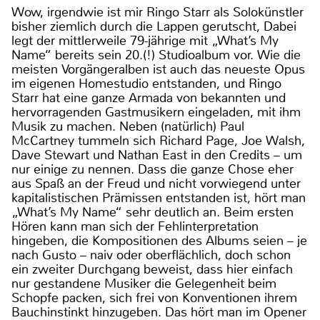
Wow, irgendwie ist mir Ringo Starr als Solokünstler
bisher ziemlich durch die Lappen gerutscht, Dabei
legt der mittlerweile 79-jährige mit „What’s My
Name“ bereits sein 20.(!) Studioalbum vor. Wie die
meisten Vorgängeralben ist auch das neueste Opus
im eigenen Homestudio entstanden, und Ringo
Starr hat eine ganze Armada von bekannten und
hervorragenden Gastmusikern eingeladen, mit ihm
Musik zu machen. Neben (natürlich) Paul
McCartney tummeln sich Richard Page, Joe Walsh,
Dave Stewart und Nathan East in den Credits – um
nur einige zu nennen. Dass die ganze Chose eher
aus Spaß an der Freud und nicht vorwiegend unter
kapitalistischen Prämissen entstanden ist, hört man
„What’s My Name“ sehr deutlich an. Beim ersten
Hören kann man sich der Fehlinterpretation
hingeben, die Kompositionen des Albums seien – je
nach Gusto – naiv oder oberflächlich, doch schon
ein zweiter Durchgang beweist, dass hier einfach
nur gestandene Musiker die Gelegenheit beim
Schopfe packen, sich frei von Konventionen ihrem
Bauchinstinkt hinzugeben. Das hört man im Opener