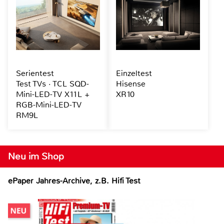
Serientest
Einzeltest
Test TVs · TCL SQD-
Hisense
Mini-LED-TV X11L +
XR10
RGB-Mini-LED-TV
RM9L
Neu im Shop
ePaper Jahres-Archive, z.B. Hifi Test