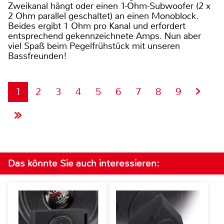
Zweikanal hängt oder einen 1-Ohm-Subwoofer (2 x
2 Ohm parallel geschaltet) an einen Monoblock.
Beides ergibt 1 Ohm pro Kanal und erfordert
entsprechend gekennzeichnete Amps. Nun aber
viel Spaß beim Pegelfrühstück mit unseren
Bassfreunden!
1
2
3
4
5
6
7
8
9
Das könnte Sie auch interessieren: