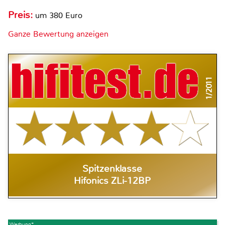
Preis:
um 380 Euro
Ganze Bewertung anzeigen
1/2011
Spitzenklasse
Hifonics ZLi-12BP
Werbung*