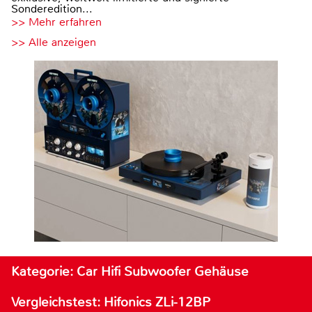
Sonderedition...
>> Mehr erfahren
>> Alle anzeigen
Kategorie: Car Hifi Subwoofer Gehäuse
Vergleichstest: Hifonics ZLi-12BP