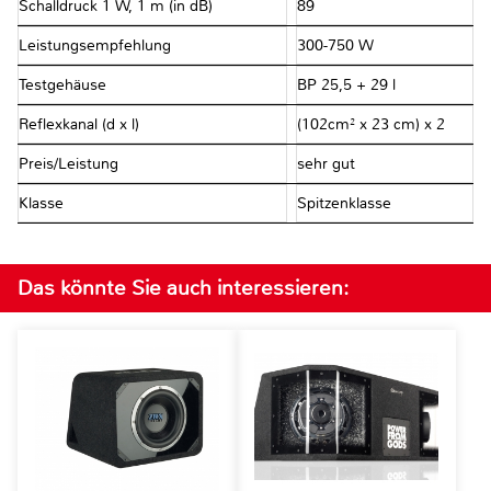
Schalldruck 1 W, 1 m (in dB)
89
Leistungsempfehlung
300-750 W
Testgehäuse
BP 25,5 + 29 l
Reflexkanal (d x l)
(102cm² x 23 cm) x 2
Preis/Leistung
sehr gut
Klasse
Spitzenklasse
Das könnte Sie auch interessieren: