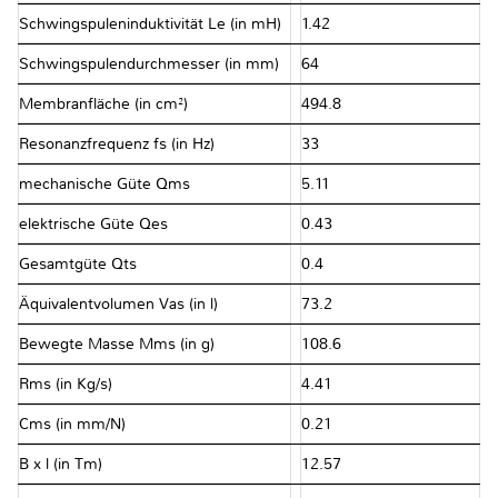
Schwingspuleninduktivität Le (in mH)
1.42
Schwingspulendurchmesser (in mm)
64
Membranfläche (in cm²)
494.8
Resonanzfrequenz fs (in Hz)
33
mechanische Güte Qms
5.11
elektrische Güte Qes
0.43
Gesamtgüte Qts
0.4
Äquivalentvolumen Vas (in l)
73.2
Bewegte Masse Mms (in g)
108.6
Rms (in Kg/s)
4.41
Cms (in mm/N)
0.21
B x l (in Tm)
12.57