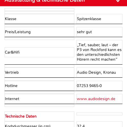
Klasse
Spitzenklasse
Preis/Leistung
sehr gut
„Tief, sauber, laut – der
P3 von Rockford kann es
Car&Hifi
den unterschiedlichsten
Hörern recht machen“
Vertrieb
Audio Design, Kronau
Hotline
07253 9465-0
Internet
www.audiodesign.de
Technische Daten
Korbdurchmesser (in cm)
32.4