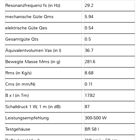
Resonanzfrequenz fs (in Hz)
29.2
mechanische Güte Qms
5.94
elektrische Güte Qes
0.54
Gesamtgüte Qts
0.5
Äquivalentvolumen Vas (in l)
36.7
Bewegte Masse Mms (in g)
281.6
Rms (in Kg/s)
8.68
Cms (in mm/N)
0.11
B x l (in Tm)
17.82
Schalldruck 1 W, 1 m (in dB)
87
Leistungsempfehlung
300-500 W
Testgehäuse
BR 58 l