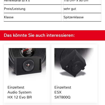
Reflexkanal (d x l)
118 cm² x 50 cm
Preis/Leistung
sehr gut
Klasse
Spitzenklasse
Das könnte Sie auch interessieren:
Einzeltest
Einzeltest
Audio System
ESX
HX 12 Evo BR
SXT800Q