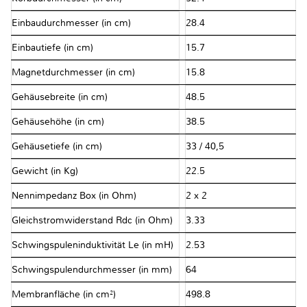
Einbaudurchmesser (in cm)
28.4
Einbautiefe (in cm)
15.7
Magnetdurchmesser (in cm)
15.8
Gehäusebreite (in cm)
48.5
Gehäusehöhe (in cm)
38.5
Gehäusetiefe (in cm)
33 / 40,5
Gewicht (in Kg)
22.5
Nennimpedanz Box (in Ohm)
2 x 2
Gleichstromwiderstand Rdc (in Ohm)
3.33
Schwingspuleninduktivität Le (in mH)
2.53
Schwingspulendurchmesser (in mm)
64
Membranfläche (in cm²)
498.8