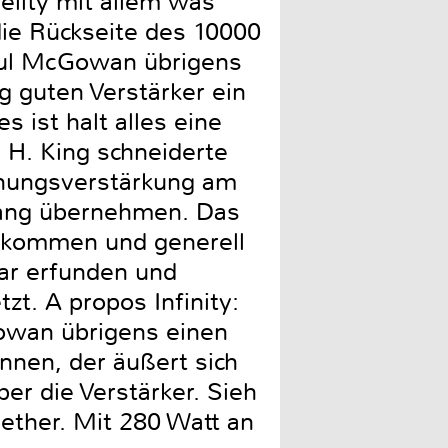
elity mit allem was
die Rückseite des 10000
Paul McGowan übrigens
ig guten Verstärker ein
 ist halt alles eine
 H. King schneiderte
nnungsverstärkung am
gang übernehmen. Das
gekommen und generell
gar erfunden und
tzt. A propos Infinity:
owan übrigens einen
nnen, der äußert sich
er die Verstärker. Sieh
ether. Mit 280 Watt an