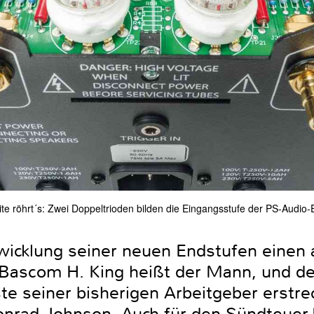
te röhrt´s: Zwei Doppeltrioden bilden die Eingangsstufe der PS-Audio-
wicklung seiner neuen Endstufen einen 
. Bascom H. King heißt der Mann, und de
te seiner bisherigen Arbeitgeber erstre