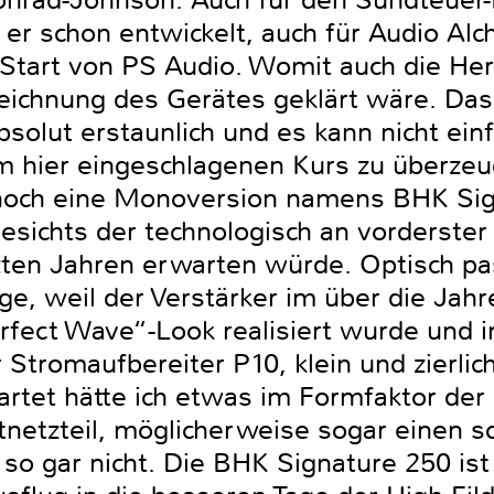
onrad-Johnson. Auch für den Sündteuer-
t er schon entwickelt, auch für Audio 
tart von PS Audio. Womit auch die Her
ichnung des Gerätes geklärt wäre. Das
absolut erstaunlich und es kann nicht ei
hier eingeschlagenen Kurs zu überzeug
t noch eine Monoversion namens BHK Sig
esichts der technologisch an vorderster
zten Jahren erwarten würde. Optisch pa
ge, weil der Verstärker im über die Jah
rfect Wave“-Look realisiert wurde und i
Stromaufbereiter P10, klein und zierlich
rtet hätte ich etwas im Formfaktor der 
netzteil, möglicherweise sogar einen sc
 so gar nicht. Die BHK Signature 250 ist