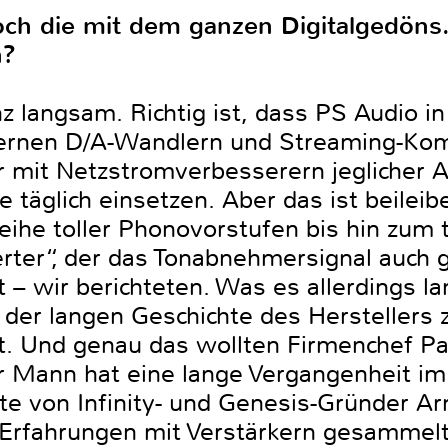
ch die mit dem ganzen Digitalgedöns.
n?
angsam. Richtig ist, dass PS Audio in
ernen D/A-Wandlern und Streaming-Ko
 mit Netzstromverbesserern jeglicher A
täglich einsetzen. Aber das ist beileibe 
eihe toller Phonovorstufen bis hin zu
er“, der das Tonabnehmersignal auch gl
– wir berichteten. Was es allerdings la
In der langen Geschichte des Herstellers 
ht. Und genau das wollten Firmenchef P
 Mann hat eine lange Vergangenheit im H
e von Infinity- und Genesis-Gründer Arn
h Erfahrungen mit Verstärkern gesammelt