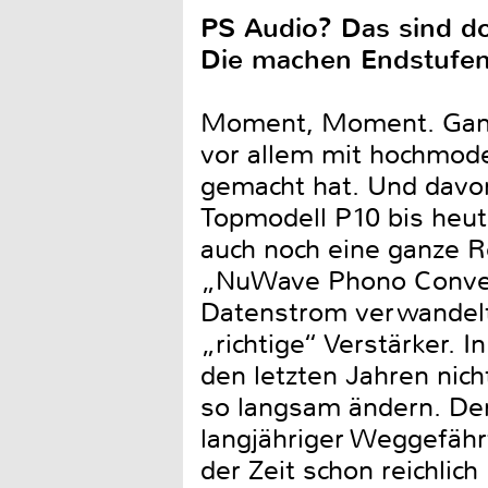
PS Audio? Das sind do
Die machen Endstufe
Moment, Moment. Ganz l
vor allem mit hochmod
gemacht hat. Und davor
Topmodell P10 bis heute 
auch noch eine ganze R
„NuWave Phono Convert
Datenstrom verwandelt 
„richtige“ Verstärker. 
den letzten Jahren nic
so langsam ändern. Der
langjähriger Weggefährt
der Zeit schon reichlic