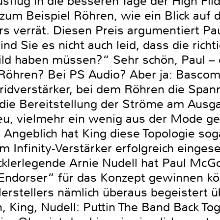
flug in die besseren Tage der High Fild
zum Beispiel Röhren, wie ein Blick auf 
rs verrät. Diesen Preis argumentiert 
ind Sie es nicht auch leid, dass die richt
ild haben müssen?“ Sehr schön, Paul – es
 Röhren? Bei PS Audio? Aber ja: Bascom
bridverstärker, bei dem Röhren die Spa
r die Bereitstellung der Ströme am Aus
neu, vielmehr ein wenig aus der Mode 
. Angeblich hat King diese Topologie so
m Infinity-Verstärker erfolgreich eingese
cklerlegende Arnie Nudell hat Paul McG
Endorser“ für das Konzept gewinnen kö
rstellers nämlich überaus begeistert üb
 King, Nudell: Puttin The Band Back Tog