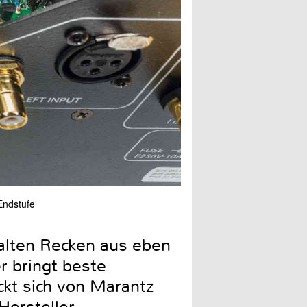
Endstufe
An Strom herrscht kein Man
alten Recken aus eben
r bringt beste
ckt sich von Marantz