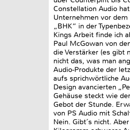
über Counterpint bis C
Constellation Audio ha
Unternehmen vor dem S
„BHK“ in der Typenbeze
Kings Arbeit finde ich 
Paul McGowan von dem 
die Verstärker (es gib
nicht das, was man ang
Audio-Produkte der let
aufs sprichwörtliche Au
Design avancierten „Pe
Gehäuse steckt wie der 
Gebot der Stunde. Erwa
von PS Audio mit Schalt
Nein. Gibt´s nicht. Aber