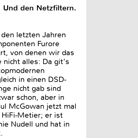
 Und den Netzfiltern.
 den letzten Jahren
mponenten Furore
rt, von denen wir das
nicht alles: Da git‘s
m topmodernen
eich in einen DSD-
nge nicht gab sind
zwar schon, aber in
aul McGowan jetzt mal
iFi-Metier; er ist
ie Nudell und hat in
.