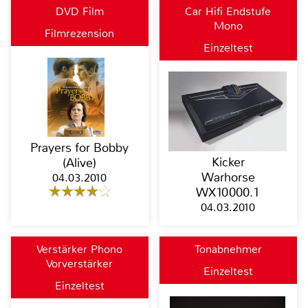
DVD Film
Car Hifi Endstufe
Mono
Filmrezension
Einzeltest
Prayers for Bobby
Kicker
(Alive)
Warhorse
04.03.2010
WX10000.1
04.03.2010
Verstärker Phono
Tonabnehmer
Vorverstärker
Einzeltest
Einzeltest