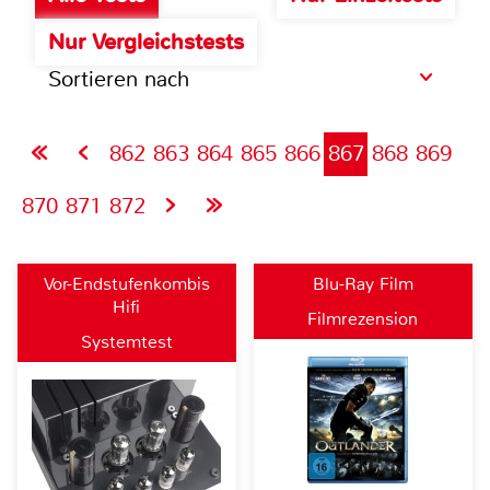
Nur Vergleichstests
Sortieren nach
862
863
864
865
866
867
868
869
870
871
872
Vor-Endstufenkombis
Blu-Ray Film
Hifi
Filmrezension
Systemtest