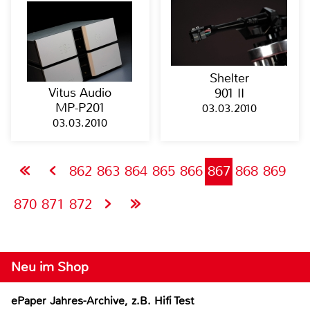
Shelter
Vitus Audio
901 II
MP-P201
03.03.2010
03.03.2010
862
863
864
865
866
867
868
869
870
871
872
Neu im Shop
ePaper Jahres-Archive, z.B. Hifi Test