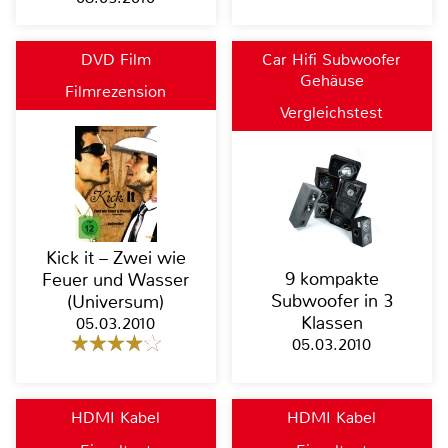
DVD Film
Car Hifi Subwoofer
Gehäuse
Filmrezension
Vergleichstest
Kick it – Zwei wie
9 kompakte
Feuer und Wasser
Subwoofer in 3
(Universum)
Klassen
05.03.2010
05.03.2010
HDMI Kabel
HDMI Kabel