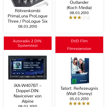
Outlander
(Koch Media)
Röhrenkombi
08.03.2010
PrimaLuna ProLogue
Three / ProLogue Six
08.03.2010
Autoradio 2 DIN,
DVD Film
Systemtest
Moniceiver, Naviceiver,
Filmrezension
Bluetooth
iXA-W407BT –
Tatort: Reifezeugnis
Doppel-DIN-
(Walt Disney)
Naviceiver von
05.03.2010
Alpine
08.03.2010