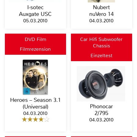
I-sotec
Nubert
Auxgate USC
nuVero 14
05.03.2010
04.03.2010
DVD Film
Car Hifi Subwoofer
Chassis
Filmrezension
Einzeltest
Heroes – Season 3.1
Phonocar
(Universal)
2/795
04.03.2010
04.03.2010