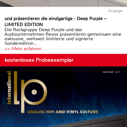
Anzeige
und präsentieren die einzigartige - Deep Purple –
LIMITED EDITION
Die Rockgruppe Deep Purple und das
Audiounternehmen Revox präsentieren gemeinsam eine
exklusive, weltweit limitierte und signierte
Sonderedition...
>> Mehr erfahren
kostenloses Probeexemplar