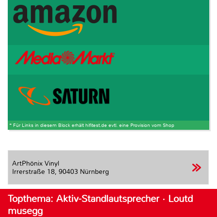
* Für Links in diesem Block erhält hifitest.de evtl. eine Provision vom Shop
ArtPhönix Vinyl
Irrerstraße 18,
90403 Nürnberg
Topthema: Aktiv-Standlautsprecher · Loutd
musegg