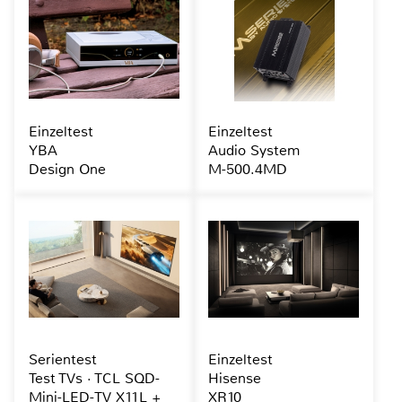
Einzeltest
Einzeltest
YBA
Audio System
Design One
M-500.4MD
Serientest
Einzeltest
Test TVs · TCL SQD-
Hisense
Mini-LED-TV X11L +
XR10