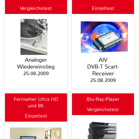
Vergleichstest
Einzeltest
Analoger
AIV
Wiedereinstieg
DVB-T Scart-
25.08.2009
Receiver
25.08.2009
Fernseher Ultra HD
Blu-Ray-Player
und 8K
Vergleichstest
Einzeltest