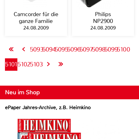
Camcorder für die
Philips
ganze Familie
NP2900
24.08.2009
24.08.2009
5093
5094
5095
5096
5097
5098
5099
5100
5101
5102
5103
Neu im Shop
ePaper Jahres-Archive, z.B. Heimkino