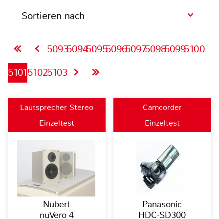
Sortieren nach
5093
5094
5095
5096
5097
5098
5099
5100
5101
5102
5103
Lautsprecher Stereo
Camcorder
Einzeltest
Einzeltest
Nubert
Panasonic
nuVero 4
HDC-SD300