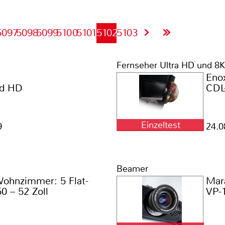
5097
5098
5099
5100
5101
5102
5103
Fernseher Ultra HD und 8K
Eno
rd HD
CDL
Einzeltest
9
24.0
Beamer
Wohnzimmer: 5 Flat-
Mar
0 – 52 Zoll
VP-