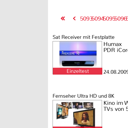
5093
5094
5095
5096
Sat Receiver mit Festplatte
Humax
PDR iCo
Einzeltest
24.08.200
Fernseher Ultra HD und 8K
Kino im 
TVs von 5