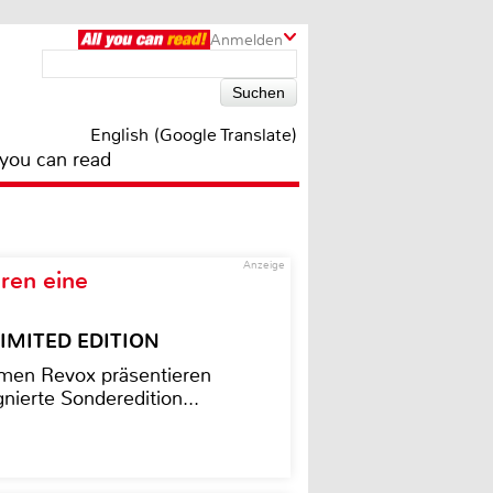
Anmelden
English (Google Translate)
 you can read
Anzeige
ren eine
– LIMITED EDITION
men Revox präsentieren
nierte Sonderedition...