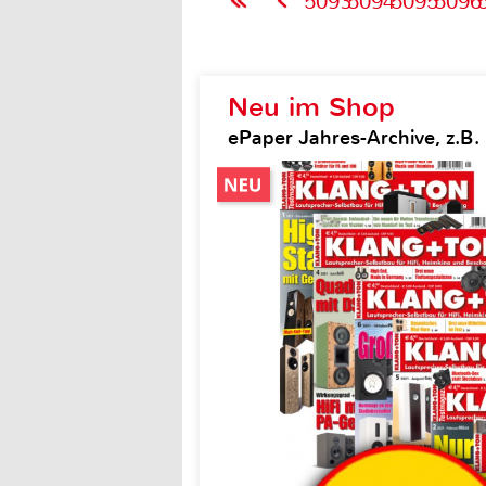
5093
5094
5095
5096
Neu im Shop
ePaper Jahres-Archive, z.B.