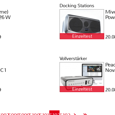
Docking Stations
ome)
Miv
26 W
Pow
Einzeltest
9
20.0
Vollverstärker
Pea
 C1
Nov
Einzeltest
9
20.0