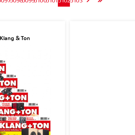
5097
5098
5099
5100
5101
5102
5103
 Klang & Ton