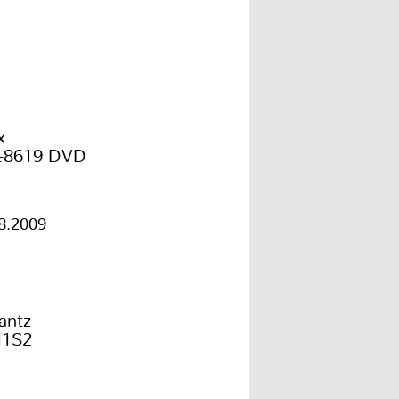
x
-8619 DVD
8.2009
antz
11S2