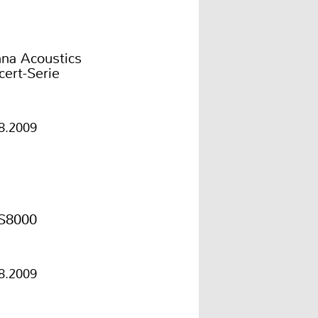
nna Acoustics
ert-Serie
8.2009
S8000
8.2009