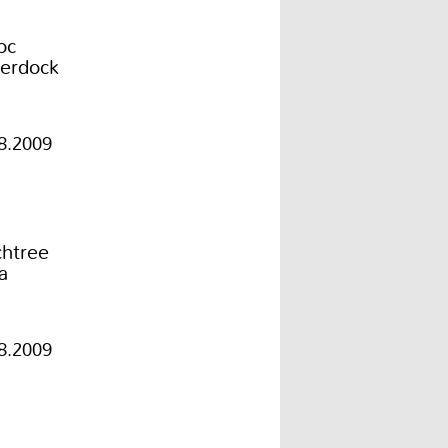
oc
erdock
8.2009
chtree
a
8.2009