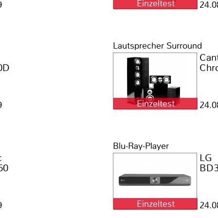
Einzeltest
9
24.0
Lautsprecher Surround
Can
0D
Chr
Einzeltest
9
24.0
Blu-Ray-Player
c
LG
60
BD3
Einzeltest
9
24.0