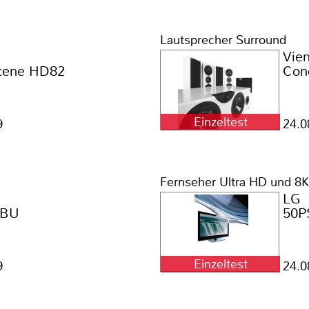
Lautsprecher Surround
Vie
cene HD82
Conc
Einzeltest
9
24.0
Fernseher Ultra HD und 8K
LG
1BU
50P
Einzeltest
9
24.0