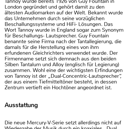
Tannoy wurde bereits 1926 von Guy Fountain in
London gegründet und gehört damit zu den
ältesten Audiomarken auf der Welt. Bekannt wurde
das Unternehmen durch seine vorzüglichen
Beschallungssysteme und HiFi- Lösungen. Das
Wort Tannoy wurde in England sogar zum Synonym
für Beschallungs- Lautsprecher. Guy Fountain
benannte seine Firma nach der Tantallegierung, die
damals für die Herstellung eines von ihm
erfundenen Gleichrichters verwendet wurde. Der
Firmenname setzt sich demnach aus den beiden
Silben Tantalum und Alloy (englisch für Legierung)
zusammen. Wohl eine der wichtigsten Erfindungen
von Tannoy ist der „Dual-Concentric-Lautsprecher“,
der aus einem Tiefmitteltöner besteht, in dessen
Zentrum vertieft ein Hochtöner angeordnet ist.
Ausstattung
Die neue Mercury-V-Serie setzt allerdings nicht auf
Wiedergabe der Musik durch ein koaxiales „Dual