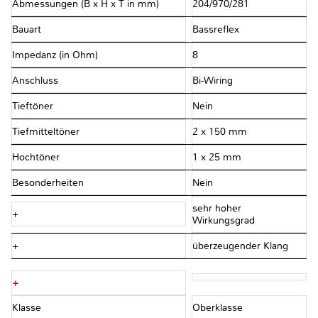
Abmessungen (B x H x T in mm)
204/970/281
Bauart
Bassreflex
Impedanz (in Ohm)
8
Anschluss
Bi-Wiring
Tieftöner
Nein
Tiefmitteltöner
2 x 150 mm
Hochtöner
1 x 25 mm
Besonderheiten
Nein
sehr hoher
+
Wirkungsgrad
+
überzeugender Klang
+
Klasse
Oberklasse