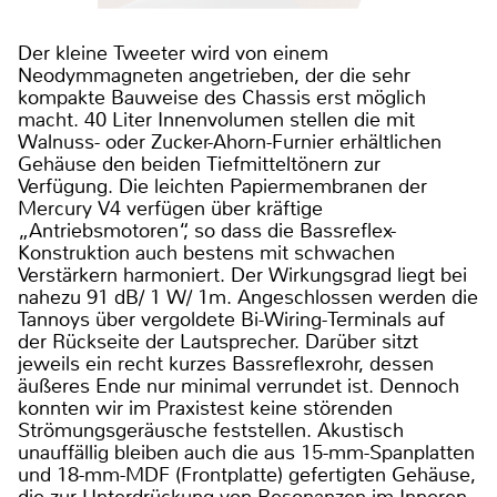
Der kleine Tweeter wird von einem
Neodymmagneten angetrieben, der die sehr
kompakte Bauweise des Chassis erst möglich
macht. 40 Liter Innenvolumen stellen die mit
Walnuss- oder Zucker-Ahorn-Furnier erhältlichen
Gehäuse den beiden Tiefmitteltönern zur
Verfügung. Die leichten Papiermembranen der
Mercury V4 verfügen über kräftige
„Antriebsmotoren“, so dass die Bassreflex-
Konstruktion auch bestens mit schwachen
Verstärkern harmoniert. Der Wirkungsgrad liegt bei
nahezu 91 dB/ 1 W/ 1m. Angeschlossen werden die
Tannoys über vergoldete Bi-Wiring-Terminals auf
der Rückseite der Lautsprecher. Darüber sitzt
jeweils ein recht kurzes Bassreflexrohr, dessen
äußeres Ende nur minimal verrundet ist. Dennoch
konnten wir im Praxistest keine störenden
Strömungsgeräusche feststellen. Akustisch
unauffällig bleiben auch die aus 15-mm-Spanplatten
und 18-mm-MDF (Frontplatte) gefertigten Gehäuse,
die zur Unterdrückung von Resonanzen im Inneren