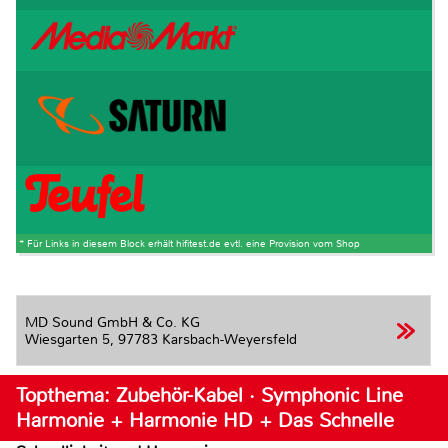
* Für Links in diesem Block erhält hifitest.de evtl. eine Provision vom Shop
MD Sound GmbH & Co. KG
Wiesgarten 5,
97783 Karsbach-Weyersfeld
Topthema: Zubehör-Kabel · Symphonic Line
Harmonie + Harmonie HD + Das Schnelle