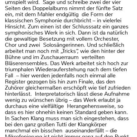
umspielt wird. Sage und schreibe zwei der vier
Seiten des Doppelalbums nimmt der fünfte Satz
ein, mit dem Mahler endgültig die Form der
klassischen Symphonie durchbricht – in vielerlei
Hinsicht. Zum einen ist der Schlusssatz ein ganzes
symphonisches Werk in sich. Dann ist da natürlich
die gewaltige Besetzung mit vollem Orchester,
Chor und zwei Solosängerinnen. Und schließlich
arbeitet man noch mit „Tricks“, wie den hinter der
Bühne und im Zuschauerraum verteilten
Bläserensembles. Das Werk arbeitet sich hoch zur
triumphalen Wiederauferstehung nach dem tiefen
Fall – hier werden jedenfalls noch einmal alle
Register gezogen bis hin zum Finale, das den
Zuhörer gleichermaßen erschöpft wie tief zufrieden
hinterlässt. Interpretatorisch lässt diese Aufnahme
wenig zu wünschen übrig – das Werk erlaubt ja
durchaus eine vielfältige Herangehensweise, so
dass es hier ohnehin keinen Standard geben kann.
In Sachen Klang muss man sich eingestehen, dass
bei den ganz großen Tutti der Klangkörper
manchmal ein bisschen auseinanderfällt – die
Mikrofonierung ist nicht immer ganz auf den Punkt.