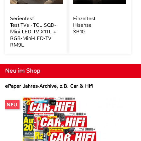
Serientest
Einzeltest
Test TVs · TCL SQD-
Hisense
Mini-LED-TV X11L +
XR10
RGB-Mini-LED-TV
RM9L
Neu im Shop
ePaper Jahres-Archive, z.B. Car & Hifi