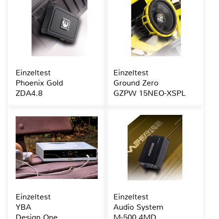
Einzeltest
Einzeltest
Phoenix Gold
Ground Zero
ZDA4.8
GZPW 15NEO-XSPL
Einzeltest
Einzeltest
YBA
Audio System
Design One
M-500.4MD