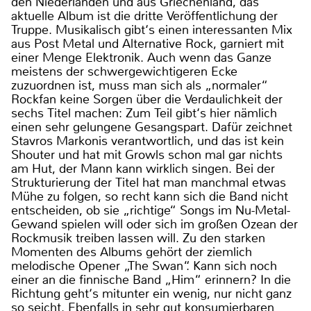
den Niederlanden und aus Griechenland, das
aktuelle Album ist die dritte Veröffentlichung der
Truppe. Musikalisch gibt‘s einen interessanten Mix
aus Post Metal und Alternative Rock, garniert mit
einer Menge Elektronik. Auch wenn das Ganze
meistens der schwergewichtigeren Ecke
zuzuordnen ist, muss man sich als „normaler“
Rockfan keine Sorgen über die Verdaulichkeit der
sechs Titel machen: Zum Teil gibt‘s hier nämlich
einen sehr gelungene Gesangspart. Dafür zeichnet
Stavros Markonis verantwortlich, und das ist kein
Shouter und hat mit Growls schon mal gar nichts
am Hut, der Mann kann wirklich singen. Bei der
Strukturierung der Titel hat man manchmal etwas
Mühe zu folgen, so recht kann sich die Band nicht
entscheiden, ob sie „richtige“ Songs im Nu-Metal-
Gewand spielen will oder sich im großen Ozean der
Rockmusik treiben lassen will. Zu den starken
Momenten des Albums gehört der ziemlich
melodische Opener „The Swan“. Kann sich noch
einer an die finnische Band „Him“ erinnern? In die
Richtung geht‘s mitunter ein wenig, nur nicht ganz
so seicht. Ebenfalls in sehr gut konsumierbaren