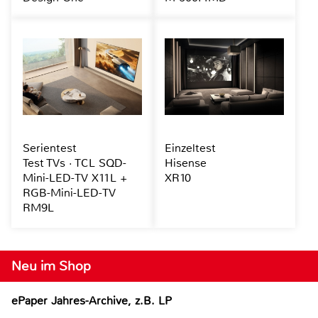
Serientest
Einzeltest
Test TVs · TCL SQD-
Hisense
Mini-LED-TV X11L +
XR10
RGB-Mini-LED-TV
RM9L
Neu im Shop
ePaper Jahres-Archive, z.B. LP