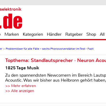
selektronik
e
Marken
Kategorien
Händler
Ratgeber
Shop
All
er
>
Problemlöser für alle Fälle – sechs Phonovorverstärker im Test - Fazit
Topthema: Standlautsprecher · Neuron Acous
1825 Tage Musik
Zu den spannendsten Newcomern im Bereich Lautspre
Acoustic. Was wir bisher aus Heilbronn gehört haben, 
>> Mehr erfahren
>> Alle anzeigen