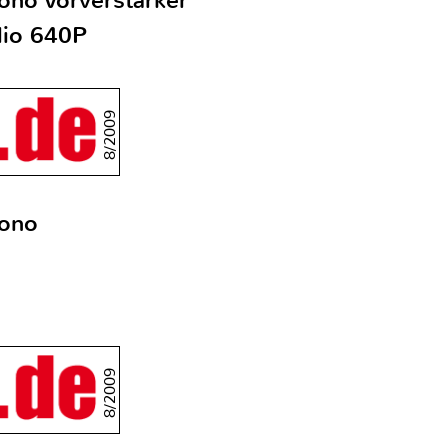
ono Vorverstärker
io 640P
8/2009
hono
8/2009