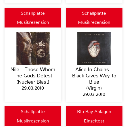
Schallplatte
Schallplatte
Musikrezension
Musikrezension
Nile – Those Whom
Alice In Chains –
The Gods Detest
Black Gives Way To
(Nuclear Blast)
Blue
29.03.2010
(Virgin)
29.03.2010
Schallplatte
Blu-Ray-Anlagen
Musikrezension
Einzeltest