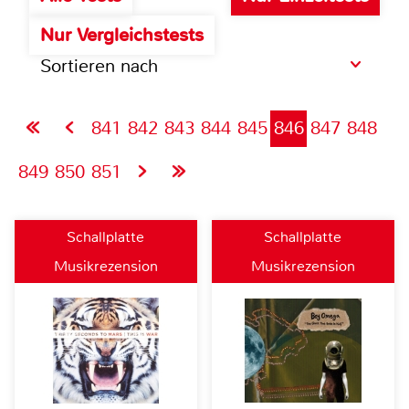
Nur Vergleichstests
Sortieren nach
841
842
843
844
845
846
847
848
849
850
851
Schallplatte
Schallplatte
Musikrezension
Musikrezension