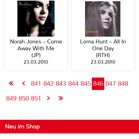
Norah Jones – Come
Lorna Hunt – All In
Away With Me
One Day
(JP)
(RTH)
23.03.2010
23.03.2010
841
842
843
844
845
846
847
848
849
850
851
Neu im Shop