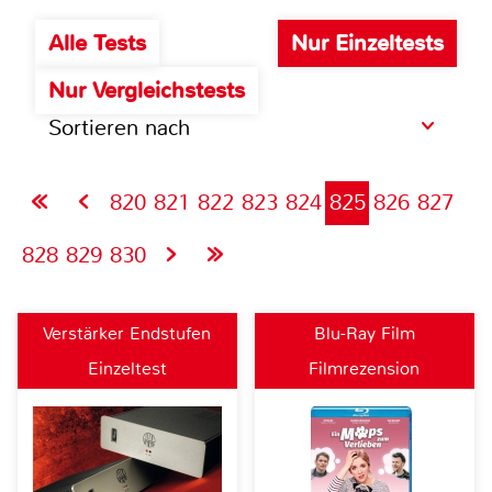
Alle Tests
Nur Einzeltests
Nur Vergleichstests
Sortieren nach
820
821
822
823
824
825
826
827
828
829
830
Verstärker Endstufen
Blu-Ray Film
Einzeltest
Filmrezension