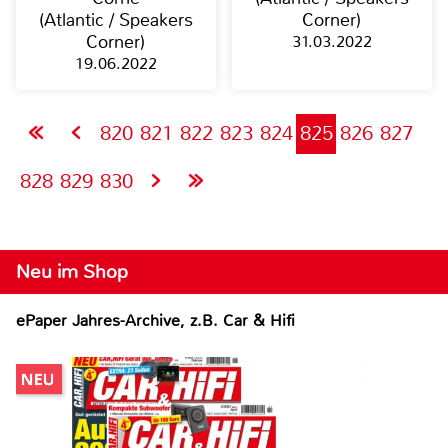
(Atlantic / Speakers
Corner)
Corner)
31.03.2022
19.06.2022
820
821
822
823
824
825
826
827
828
829
830
Neu im Shop
ePaper Jahres-Archive, z.B. Car & Hifi