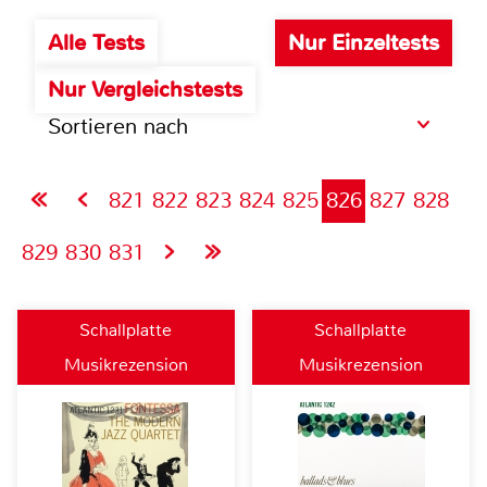
Alle Tests
Nur Einzeltests
Nur Vergleichstests
Sortieren nach
821
822
823
824
825
826
827
828
829
830
831
Schallplatte
Schallplatte
Musikrezension
Musikrezension