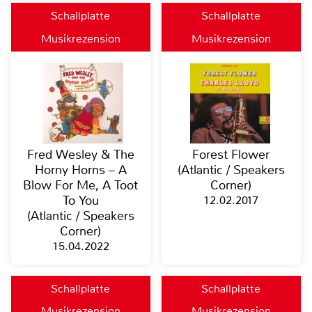
Schallplatte
Schallplatte
Musikrezension
Musikrezension
Fred Wesley & The
Forest Flower
Horny Horns – A
(Atlantic / Speakers
Blow For Me, A Toot
Corner)
To You
12.02.2017
(Atlantic / Speakers
Corner)
15.04.2022
Schallplatte
Schallplatte
Musikrezension
Musikrezension