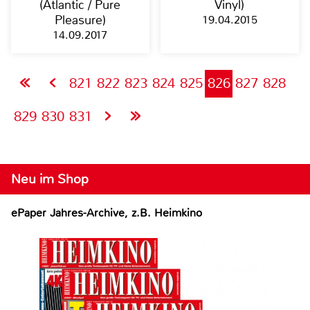
(Atlantic / Pure
Vinyl)
Pleasure)
19.04.2015
14.09.2017
821
822
823
824
825
826
827
828
829
830
831
Neu im Shop
ePaper Jahres-Archive, z.B. Heimkino