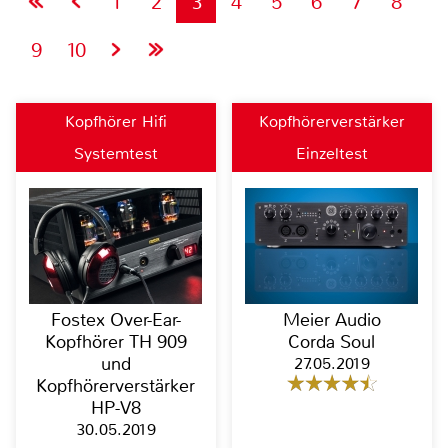
1
2
3
4
5
6
7
8
9
10
Kopfhörer Hifi
Kopfhörerverstärker
Systemtest
Einzeltest
Fostex Over-Ear-
Meier Audio
Kopfhörer TH 909
Corda Soul
und
27.05.2019
Kopfhörerverstärker
HP-V8
30.05.2019