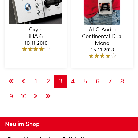
Cayin
ALO Audio
iHA-6
Continental Dual
18.11.2018
Mono
15.11.2018
1
2
3
4
5
6
7
8
9
10
Neu im Shop