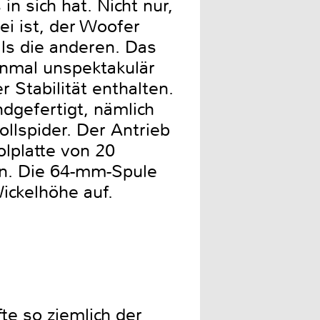
 sich hat. Nicht nur,
ei ist, der Woofer
als die anderen. Das
inmal unspektakulär
 Stabilität enthalten.
ndgefertigt, nämlich
llspider. Der Antrieb
olplatte von 20
n. Die 64-mm-Spule
Wickelhöhe auf.
te so ziemlich der