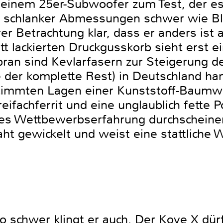
inem 25er-Subwoofer zum Test, der es in
cht schlanker Abmessungen schwer wie Bl
r Betrachtung klar, dass er anders ist 
t lackierten Druckgusskorb sieht erst e
an sind Kevlarfasern zur Steigerung der
e der komplette Rest) in Deutschland ha
stimmten Lagen einer Kunststoff-Baumwo
reifachferrit und eine unglaublich fette P
ves Wettbewerbserfahrung durchscheine
aht gewickelt und weist eine stattliche 
so schwer klingt er auch. Der Kove X dürf