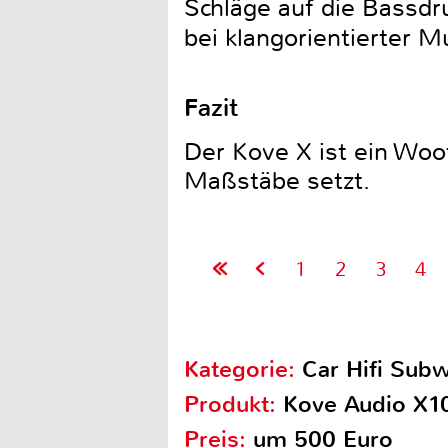
Schläge auf die Bassdr
bei klangorientierter M
Fazit
Der Kove X ist ein Woo
Maßstäbe setzt.
1
2
3
4
Kategorie:
Car Hifi Sub
Produkt:
Kove Audio X1
Preis:
um 500 Euro