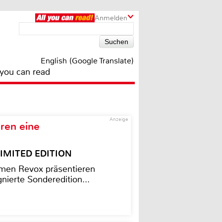
Anmelden
English (Google Translate)
 you can read
Anzeige
ren eine
– LIMITED EDITION
men Revox präsentieren
nierte Sonderedition...