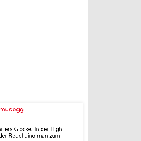
d musegg
illers Glocke. In der High
In der Regel ging man zum