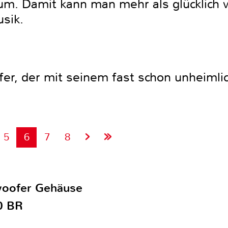
um. Damit kann man mehr als glücklich
usik.
fer, der mit seinem fast schon unheiml
5
6
7
8
woofer Gehäuse
0 BR