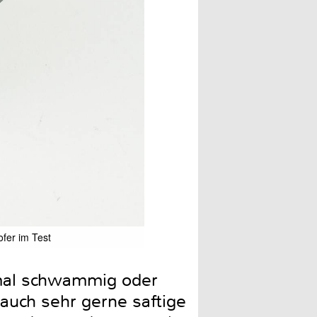
fer im Test
Was für ein Brecher: Der 2
inmal schwammig oder
 auch sehr gerne saftige