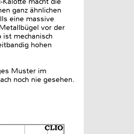
d-Kalotte macht die
nen ganz ähnlichen
alls eine massive
Metallbügel vor der
b ist mechanisch
eitbandig hohen
iges Muster im
nach noch nie gesehen.