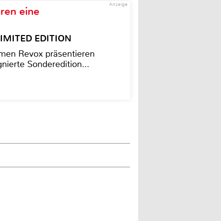
Anzeige
ren eine
– LIMITED EDITION
men Revox präsentieren
nierte Sonderedition...