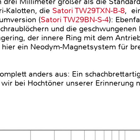
 drei Millimeter größer als die Standar
i-Kalotten, die
Satori TW29TXN-B-8
, ei
iumversion (
Satori TW29BN-S-4
): Ebenf
Schraublöchern und die geschwungenen 
gering, der innere Ring mit dem Antrie
h hier ein Neodym-Magnetsystem für br
komplett anders aus: Ein schachbrettart
 wir bei Hochtöner unserer Erinnerung 