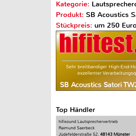
Kategorie:
Lautsprecher
Produkt:
SB Acoustics 
Stückpreis:
um 250 Eur
Sehr breitbandiger High-End-H
exzellenter Verarbeitungsqu
SB Acoustics Satori T
Top Händler
hifisound Lautsprechervertrieb
Raimund Saerbeck
Jüdefelderstraße 52,
48143 Münster