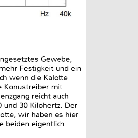
Impedanz (blau) und elektr
mengesetztes Gewebe,
mehr Festigkeit und ein
ch wenn die Kalotte
e Konustreiber mit
uenzgang reicht auch
0 und 30 Kilohertz. Der
otte, wir haben es hier
e beiden eigentlich