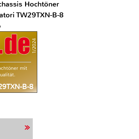
chassis Hochtöner
Satori TW29TXN-B-8
o
1/2024
ochtöner mit
alität.
W29TXN-B-8