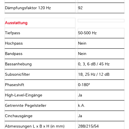
Dämpfungsfaktor 120 Hz
92
Ausstattung
Tiefpass
50-500 Hz
Hochpass
Nein
Bandpass
Nein
Bassanhebung
0, 3, 6 dB / 45 Hz
Subsonicfilter
18, 25 Hz / 12 dB
Phaseshift
0-180°
High-Level-Eingänge
Ja
Getrennte Pegelsteller
k.A.
Cinchausgänge
Ja
Abmessungen L x B x H (in mm)
288/215/54