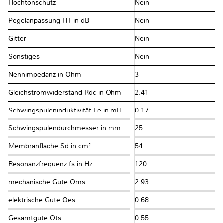
Hochtonschutz
Nein
Pegelanpassung HT in dB
Nein
Gitter
Nein
Sonstiges
Nein
Nennimpedanz in Ohm
3
Gleichstromwiderstand Rdc in Ohm
2.41
Schwingspuleninduktivität Le in mH
0.17
Schwingspulendurchmesser in mm
25
Membranfläche Sd in cm²
54
Resonanzfrequenz fs in Hz
120
mechanische Güte Qms
2.93
elektrische Güte Qes
0.68
Gesamtgüte Qts
0.55