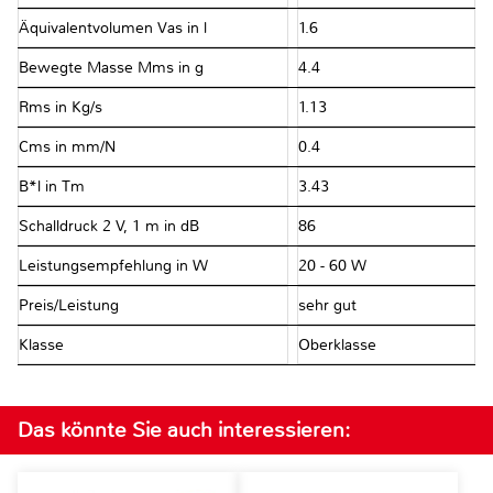
Äquivalentvolumen Vas in l
1.6
Bewegte Masse Mms in g
4.4
Rms in Kg/s
1.13
Cms in mm/N
0.4
B*l in Tm
3.43
Schalldruck 2 V, 1 m in dB
86
Leistungsempfehlung in W
20 - 60 W
Preis/Leistung
sehr gut
Klasse
Oberklasse
Das könnte Sie auch interessieren: