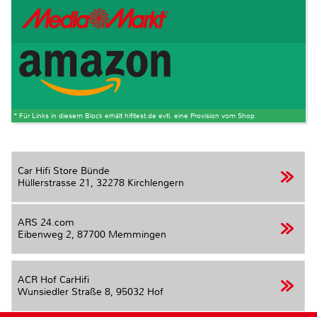
* Für Links in diesem Block erhält hifitest.de evtl. eine Provision vom Shop
Car Hifi Store Bünde
Hüllerstrasse 21,
32278 Kirchlengern
ARS 24.com
Eibenweg 2,
87700 Memmingen
ACR Hof CarHifi
Wunsiedler Straße 8,
95032 Hof