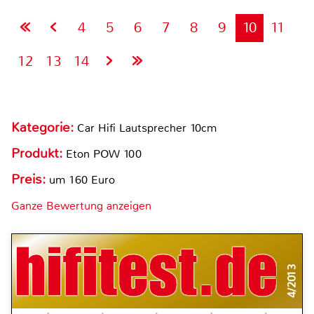
4
5
6
7
8
9
10
11
12
13
14
Kategorie:
Car Hifi Lautsprecher 10cm
Produkt:
Eton POW 100
Preis:
um 160 Euro
Ganze Bewertung anzeigen
4/2013