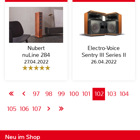
Nubert
Electro-Voice
nuLine 284
Sentry III Series II
27.04.2022
26.04.2022
97
98
99
100
101
102
103
104
105
106
107
Neu im Shop