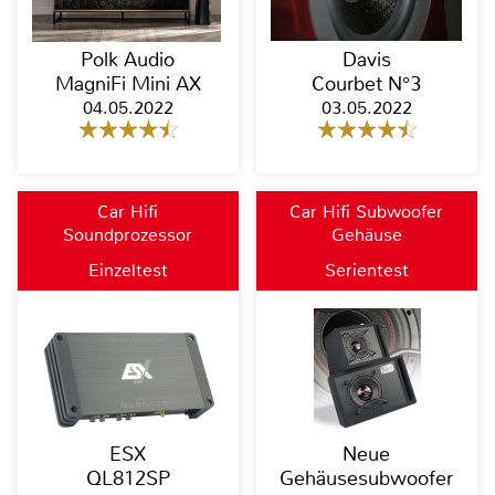
Polk Audio
Davis
MagniFi Mini AX
Courbet N°3
04.05.2022
03.05.2022
Car Hifi
Car Hifi Subwoofer
Soundprozessor
Gehäuse
Einzeltest
Serientest
ESX
Neue
QL812SP
Gehäusesubwoofer