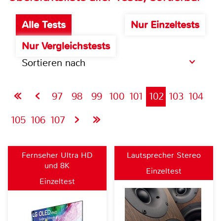
Alle Tests
Nur Einzeltests
Nur Vergleichstests
Sortieren nach
97
98
99
100
101
102
103
104
105
106
107
Fernseher Ultra HD
Lautsprecher Stereo
und 8K
Einzeltest
Einzeltest