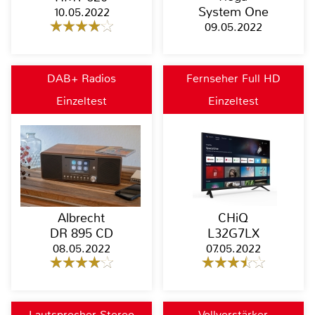
System One
10.05.2022
09.05.2022
DAB+ Radios
Fernseher Full HD
Einzeltest
Einzeltest
Albrecht
CHiQ
DR 895 CD
L32G7LX
08.05.2022
07.05.2022
Lautsprecher Stereo
Vollverstärker