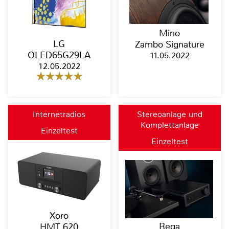
Mino
LG
Zambo Signature
OLED65G29LA
11.05.2022
12.05.2022
Internetradios
Stereoanlage und
Komplettanlage
Einzeltest
Einzeltest
Xoro
Rega
HMT 620